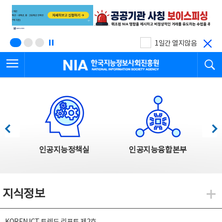
본
전
문
체
바
메
로
뉴
가
바
기
로
1일간 열지않음
가
전체메뉴 열기
검
기
한국지능정보사회진흥원
한국지능정보사회진흥원 주요사업
이전
다음
인공지능정책실
인공지능융합본부
지식정보
지