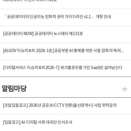
KOREN ICT 트렌드 리포트 제2호
「공공데이터의 인공지능 친화적 관리 가이드라인 v1.1」 개정 안내
[공공데이터 NOW] 공공데이터 뉴스레터 제131호
[AI.GOV 이슈리포트 2026-1호]공공부문 AI 통제를 위한 사람 감독의 해외 사례 분석 및 시사점
[디지털서비스 이슈리포트2026-7] 워크플로우를 가진 SaaS만 살아남는다
알림마당
알
[조달입찰공고] 2026년 공공 AI CCTV 전환(울산광역시) 사업 위탁감리
[입찰공고] AI·디지털 사회 대국민 인식조사