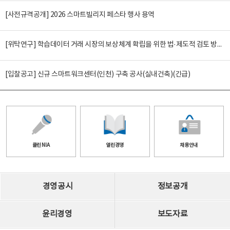
[사전규격공개] 2026 스마트빌리지 페스타 행사 용역
[위탁연구] 학습데이터 거래 시장의 보상체계 확립을 위한 법·제도적 검토 방안 연구
[입찰공고] 신규 스마트워크센터(인천) 구축 공사(실내건축)(긴급)
클린 NIA
열린경영
채용안내
경영공시
정보공개
윤리경영
보도자료