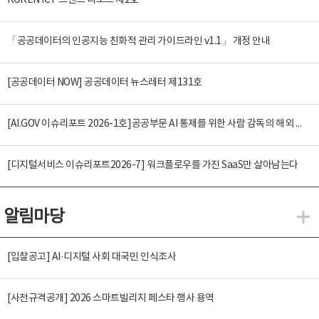
KOREN ICT 트렌드 리포트 제2호
「공공데이터의 인공지능 친화적 관리 가이드라인 v1.1」 개정 안내
[공공데이터 NOW] 공공데이터 뉴스레터 제131호
[AI.GOV 이슈리포트 2026-1호]공공부문 AI 통제를 위한 사람 감독의 해외 사례 분석 및 시사점
[디지털서비스 이슈리포트2026-7] 워크플로우를 가진 SaaS만 살아남는다
알림마당
알
[입찰공고] AI·디지털 사회 대국민 인식조사
[사전규격공개] 2026 스마트빌리지 페스타 행사 용역