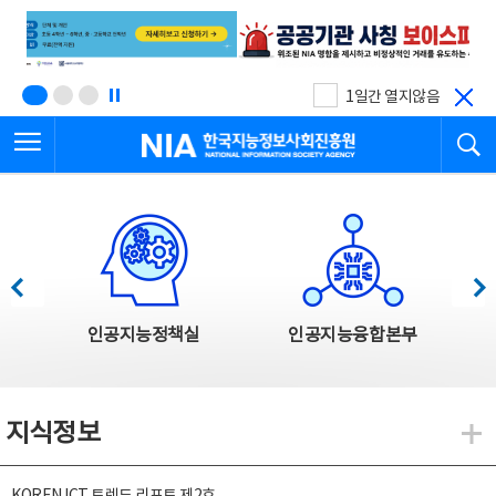
본
전
문
체
바
메
로
뉴
가
바
기
로
1일간 열지않음
가
전체메뉴 열기
검
기
한국지능정보사회진흥원
한국지능정보사회진흥원 주요사업
이전
다음
인공지능정책실
인공지능융합본부
지식정보
지