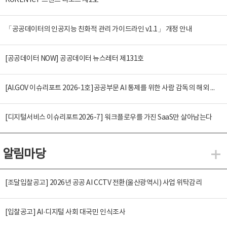
KOREN ICT 트렌드 리포트 제2호
「공공데이터의 인공지능 친화적 관리 가이드라인 v1.1」 개정 안내
[공공데이터 NOW] 공공데이터 뉴스레터 제131호
[AI.GOV 이슈리포트 2026-1호]공공부문 AI 통제를 위한 사람 감독의 해외 사례 분석 및 시사점
[디지털서비스 이슈리포트2026-7] 워크플로우를 가진 SaaS만 살아남는다
알림마당
알
[조달입찰공고] 2026년 공공 AI CCTV 전환(울산광역시) 사업 위탁감리
[입찰공고] AI·디지털 사회 대국민 인식조사