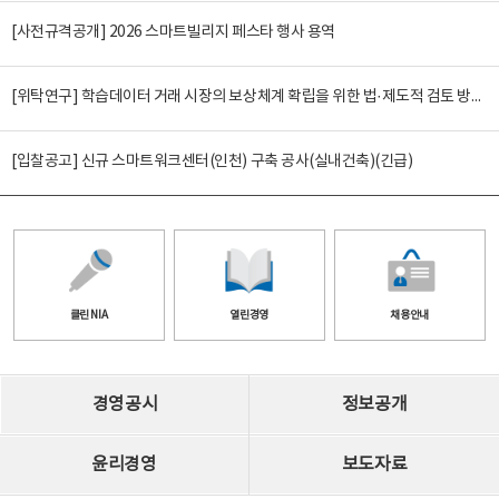
[사전규격공개] 2026 스마트빌리지 페스타 행사 용역
[위탁연구] 학습데이터 거래 시장의 보상체계 확립을 위한 법·제도적 검토 방안 연구
[입찰공고] 신규 스마트워크센터(인천) 구축 공사(실내건축)(긴급)
클린 NIA
열린경영
채용안내
경영공시
정보공개
윤리경영
보도자료