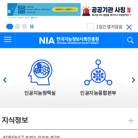
본
전
문
체
바
메
로
뉴
가
바
기
로
1일간 열지않음
가
전체메뉴 열기
검
기
한국지능정보사회진흥원
한국지능정보사회진흥원 주요사업
이전
다음
인공지능정책실
인공지능융합본부
지식정보
지