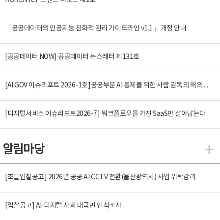
KOREN ICT 트렌드 리포트 제2호
「공공데이터의 인공지능 친화적 관리 가이드라인 v1.1」 개정 안내
[공공데이터 NOW] 공공데이터 뉴스레터 제131호
[AI.GOV 이슈리포트 2026-1호]공공부문 AI 통제를 위한 사람 감독의 해외 사례 분석 및 시사점
[디지털서비스 이슈리포트2026-7] 워크플로우를 가진 SaaS만 살아남는다
알림마당
알
[조달입찰공고] 2026년 공공 AI CCTV 전환(울산광역시) 사업 위탁감리
[입찰공고] AI·디지털 사회 대국민 인식조사