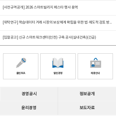
[사전규격공개] 2026 스마트빌리지 페스타 행사 용역
[위탁연구] 학습데이터 거래 시장의 보상체계 확립을 위한 법·제도적 검토 방안 연구
[입찰공고] 신규 스마트워크센터(인천) 구축 공사(실내건축)(긴급)
클린 NIA
열린경영
채용안내
경영공시
정보공개
윤리경영
보도자료