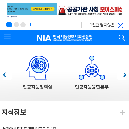
본
전
문
체
바
메
로
뉴
가
바
기
로
1일간 열지않음
가
전체메뉴 열기
검
기
한국지능정보사회진흥원
한국지능정보사회진흥원 주요사업
이전
다음
인공지능정책실
인공지능융합본부
지식정보
지