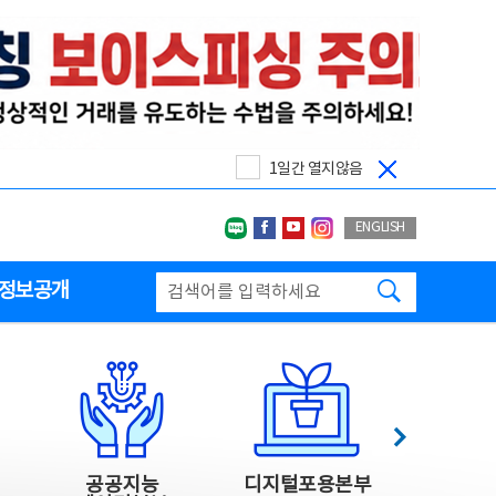
1일간 열지않음
네이버블로그
페이스북
유투브
인스타그랩
ENGLISH
검색하기
정보공개
다음
공공지능
디지털포용본부