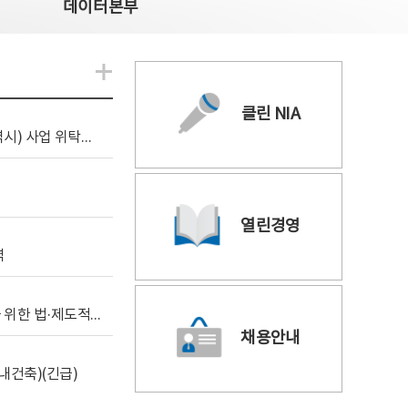
데이터본부
알림관련 더보기
클린 NIA
[조달입찰공고] 2026년 공공 AI CCTV 전환(울산광역시) 사업 위탁감리
열린경영
역
[위탁연구] 학습데이터 거래 시장의 보상체계 확립을 위한 법·제도적 검토 방안 연구
채용안내
내건축)(긴급)