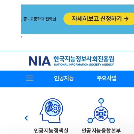
본
전
문
체
바
메
로
뉴
가
바
기
로
가
기
한국지능정보사회진흥원
전체메뉴보기
인공지능
주요사업
한국지능정보사회진흥원 주요사업
이전
인공지능정책실
인공지능융합본부