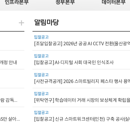
인프라본부
정부본부
데이터본부
알림마당
지식관련 더보기
입찰공고
입찰공고
 개정 안내
[입찰공고] AI·디지털 사회 대국민 인식조사
입찰공고
[사전규격공개] 2026 스마트빌리지 페스타 행사 용
입찰공고
[AI.GOV 이슈리포트 2026-1호]공공부문 AI 통제를 위한 사람 감독의 해외 사례 분석 및 시사점
입찰공고
[디지털서비스 이슈리포트2026-7] 워크플로우를 가진 SaaS만 살아남는다
[입찰공고] 신규 스마트워크센터(인천) 구축 공사(실