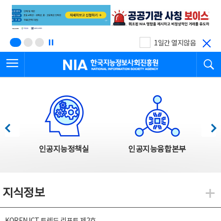
본
전
문
체
바
메
로
뉴
가
바
기
로
1일간 열지않음
가
전체메뉴 열기
검
기
한국지능정보사회진흥원
한국지능정보사회진흥원 주요사업
이전
다음
인공지능정책실
인공지능융합본부
지식정보
지