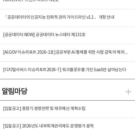
KOREN ICT 트렌드 리포트 제2호
「공공데이터의 인공지능 친화적 관리 가이드라인 v1.1」 개정 안내
[공공데이터 NOW] 공공데이터 뉴스레터 제131호
[AI.GOV 이슈리포트 2026-1호]공공부문 AI 통제를 위한 사람 감독의 해외 사례 분석 및 시사점
[디지털서비스 이슈리포트2026-7] 워크플로우를 가진 SaaS만 살아남는다
알림마당
알
[입찰공고] 중장기 경영전략 및 재무예산 계획수립
[입찰공고] 2026년도 내부회계관리제도 운영평가 용역