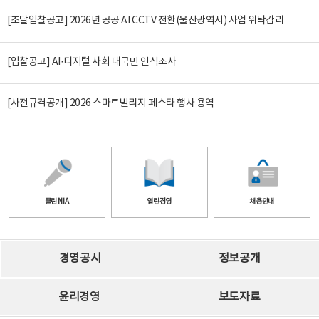
[조달입찰공고] 2026년 공공 AI CCTV 전환(울산광역시) 사업 위탁감리
[입찰공고] AI·디지털 사회 대국민 인식조사
[사전규격공개] 2026 스마트빌리지 페스타 행사 용역
클린 NIA
열린경영
채용안내
경영공시
정보공개
윤리경영
보도자료