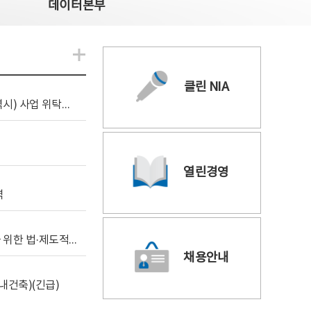
데이터본부
알림관련 더보기
클린 NIA
[조달입찰공고] 2026년 공공 AI CCTV 전환(울산광역시) 사업 위탁감리
열린경영
역
[위탁연구] 학습데이터 거래 시장의 보상체계 확립을 위한 법·제도적 검토 방안 연구
채용안내
내건축)(긴급)