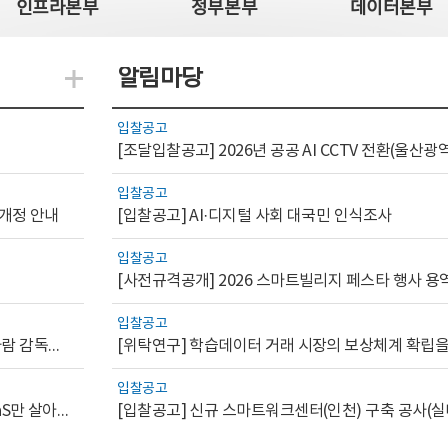
인프라본부
정부본부
데이터본부
알림마당
지식관련 더보기
입찰공고
입찰공고
 개정 안내
[입찰공고] AI·디지털 사회 대국민 인식조사
입찰공고
[사전규격공개] 2026 스마트빌리지 페스타 행사 용
입찰공고
[AI.GOV 이슈리포트 2026-1호]공공부문 AI 통제를 위한 사람 감독의 해외 사례 분석 및 시사점
입찰공고
[디지털서비스 이슈리포트2026-7] 워크플로우를 가진 SaaS만 살아남는다
[입찰공고] 신규 스마트워크센터(인천) 구축 공사(실