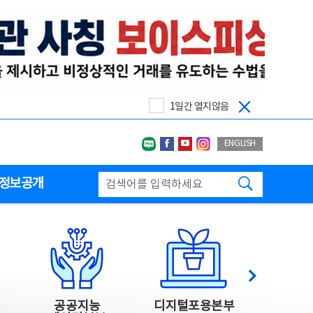
1일간 열지않음
네이버블로그
페이스북
유투브
인스타그랩
ENGLISH
검색하기
정보공개
다음
공공지능
디지털포용본부