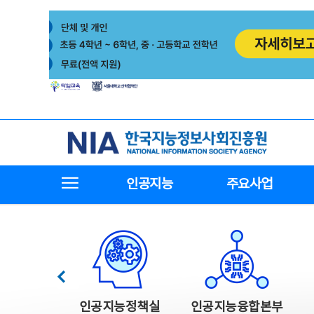
본
전
문
체
바
메
로
뉴
가
바
기
로
가
기
한국지능정보사회진흥원
전체메뉴보기
인공지능
주요사업
한국지능정보사회진흥원 주요사업
이전
인공지능정책실
인공지능융합본부