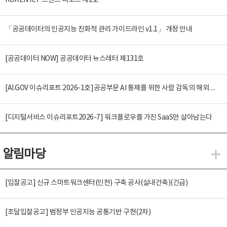
KOREN ICT 트렌드 리포트 제2호
「공공데이터의 인공지능 친화적 관리 가이드라인 v1.1」 개정 안내
[공공데이터 NOW] 공공데이터 뉴스레터 제131호
[AI.GOV 이슈리포트 2026-1호]공공부문 AI 통제를 위한 사람 감독의 해외 사례 분석 및 시사점
[디지털서비스 이슈리포트2026-7] 워크플로우를 가진 SaaS만 살아남는다
알림마당
알
[입찰공고] 신규 스마트워크센터(인천) 구축 공사(실내건축)(긴급)
[조달입찰공고] 범정부 인공지능 공통기반 구현(2차)