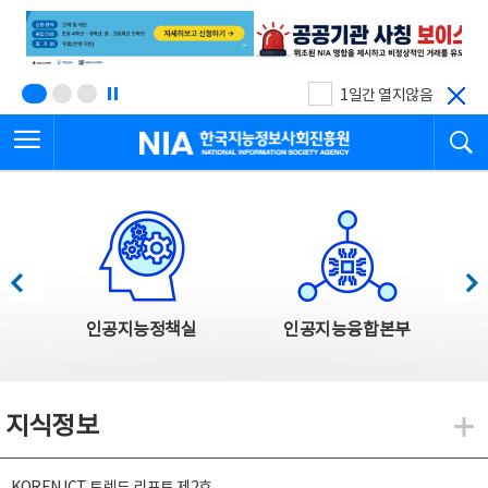
본
전
문
체
바
메
로
뉴
가
바
기
로
1일간 열지않음
가
전체메뉴 열기
검
기
한국지능정보사회진흥원
한국지능정보사회진흥원 주요사업
이전
다음
인공지능정책실
인공지능융합본부
지식정보
지