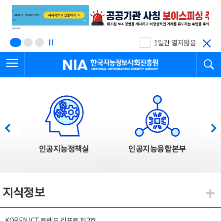
본
전
문
체
바
메
로
뉴
가
바
기
로
1일간 열지않음
가
전체메뉴 열기
검
기
한국지능정보사회진흥원
한국지능정보사회진흥원 주요사업
이전
다음
인공지능정책실
인공지능융합본부
지식정보
지