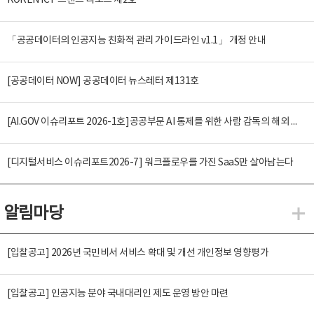
KOREN ICT 트렌드 리포트 제2호
「공공데이터의 인공지능 친화적 관리 가이드라인 v1.1」 개정 안내
[공공데이터 NOW] 공공데이터 뉴스레터 제131호
[AI.GOV 이슈리포트 2026-1호]공공부문 AI 통제를 위한 사람 감독의 해외 사례 분석 및 시사점
[디지털서비스 이슈리포트2026-7] 워크플로우를 가진 SaaS만 살아남는다
알림마당
알
[입찰공고] 2026년 국민비서 서비스 확대 및 개선 개인정보 영향평가
[입찰공고] 인공지능 분야 국내대리인 제도 운영 방안 마련