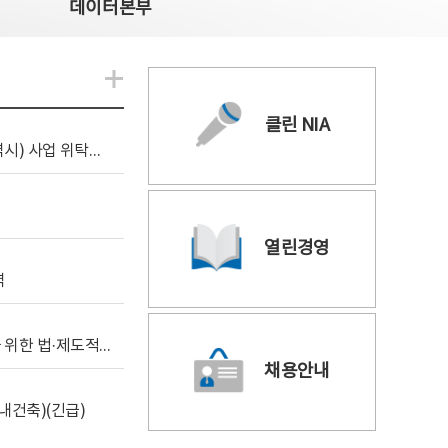
데이터본부
알림관련 더보기
클린 NIA
[조달입찰공고] 2026년 공공 AI CCTV 전환(울산광역시) 사업 위탁감리
열린경영
역
[위탁연구] 학습데이터 거래 시장의 보상체계 확립을 위한 법·제도적 검토 방안 연구
채용안내
내건축)(긴급)