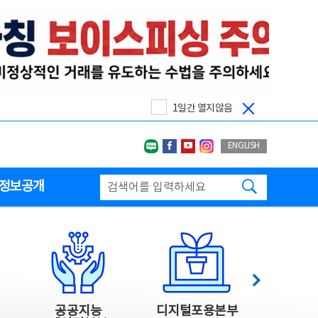
1일간 열지않음
네이버블로그
페이스북
유투브
인스타그랩
ENGLISH
검색하기
정보공개
다음
공공지능
디지털포용본부