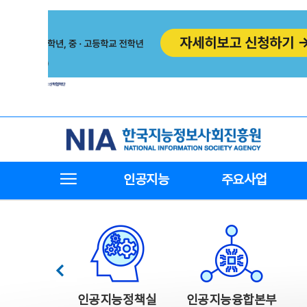
본
전
문
체
바
메
로
뉴
가
바
기
로
가
기
한국지능정보사회진흥원
전체메뉴보기
인공지능
주요사업
한국지능정보사회진흥원 주요사업
이전
인공지능정책실
인공지능융합본부