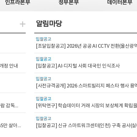
인프라본부
정부본부
데이터본부
알림마당
지식관련 더보기
입찰공고
입찰공고
 개정 안내
[입찰공고] AI·디지털 사회 대국민 인식조사
입찰공고
[사전규격공개] 2026 스마트빌리지 페스타 행사 용
입찰공고
[AI.GOV 이슈리포트 2026-1호]공공부문 AI 통제를 위한 사람 감독의 해외 사례 분석 및 시사점
입찰공고
[디지털서비스 이슈리포트2026-7] 워크플로우를 가진 SaaS만 살아남는다
[입찰공고] 신규 스마트워크센터(인천) 구축 공사(실