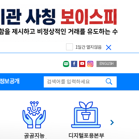
1일간 열지않음
네이버블로그
페이스북
유투브
인스타그랩
ENGLISH
검색하기
정보공개
다음
공공지능
디지털포용본부