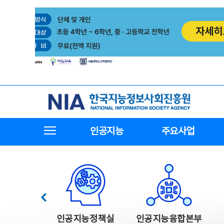
본
전
문
체
바
메
로
뉴
가
바
기
로
가
기
한국지능정보사회진흥원
전체메뉴보기
인공지능
주요사업
한국지능정보사회진흥원 주요사업
이전
인공지능정책실
인공지능융합본부