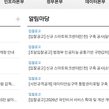
인프라본부
정부본부
데이터본부
알림마당
지식관련 더보기
입찰공고
[입찰공고] 신규 스마트워크센터(인천) 구축 공사(실
입찰공고
 개정 안내
[조달입찰공고] 범정부 인공지능 공통기반 구현(2차
입찰공고
[입찰공고] 신규 스마트워크센터(인천) 구축 공사(소
입찰공고
[AI.GOV 이슈리포트 2026-1호]공공부문 AI 통제를 위한 사람 감독의 해외 사례 분석 및 시사점
입찰공고
[디지털서비스 이슈리포트2026-7] 워크플로우를 가진 SaaS만 살아남는다
[입찰공고] 2026년 국민비서 서비스 확대 및 개선