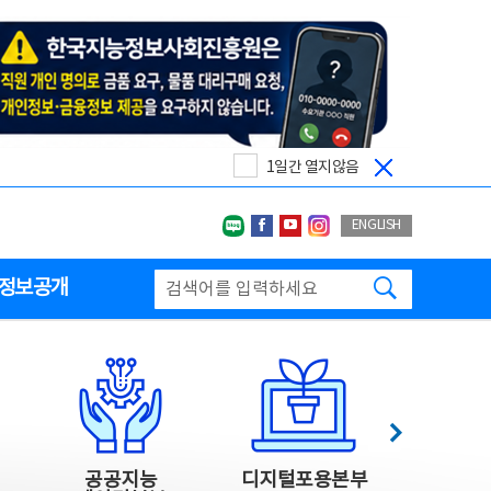
1일간 열지않음
네이버블로그
페이스북
유투브
인스타그랩
ENGLISH
검색하기
정보공개
다음
공공지능
디지털포용본부