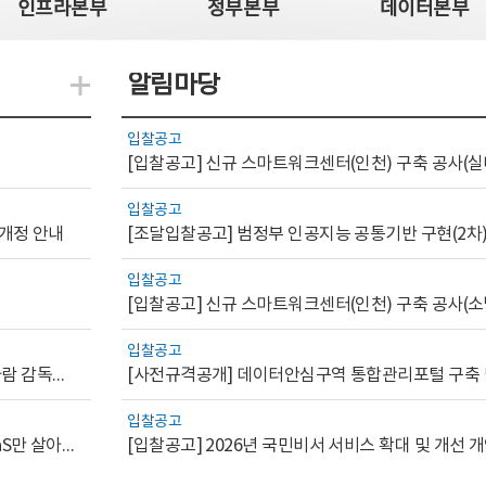
인프라본부
정부본부
데이터본부
알림마당
지식관련 더보기
입찰공고
[입찰공고] 신규 스마트워크센터(인천) 구축 공사(실
입찰공고
 개정 안내
[조달입찰공고] 범정부 인공지능 공통기반 구현(2차
입찰공고
[입찰공고] 신규 스마트워크센터(인천) 구축 공사(소
입찰공고
[AI.GOV 이슈리포트 2026-1호]공공부문 AI 통제를 위한 사람 감독의 해외 사례 분석 및 시사점
입찰공고
[디지털서비스 이슈리포트2026-7] 워크플로우를 가진 SaaS만 살아남는다
[입찰공고] 2026년 국민비서 서비스 확대 및 개선