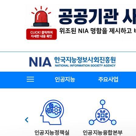
본
전
문
체
바
메
로
뉴
가
바
기
로
가
기
한국지능정보사회진흥원
전체메뉴보기
인공지능
주요사업
한국지능정보사회진흥원 주요사업
이전
인공지능정책실
인공지능융합본부