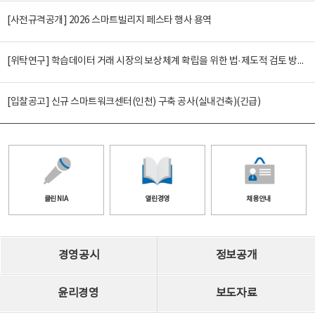
[사전규격공개] 2026 스마트빌리지 페스타 행사 용역
[위탁연구] 학습데이터 거래 시장의 보상체계 확립을 위한 법·제도적 검토 방안 연구
[입찰공고] 신규 스마트워크센터(인천) 구축 공사(실내건축)(긴급)
클린 NIA
열린경영
채용안내
경영공시
정보공개
윤리경영
보도자료