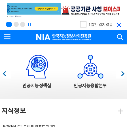
본
전
문
체
바
메
로
뉴
가
바
기
로
1일간 열지않음
가
전체메뉴 열기
검
기
한국지능정보사회진흥원
한국지능정보사회진흥원 주요사업
이전
다음
인공지능정책실
인공지능융합본부
지식정보
지