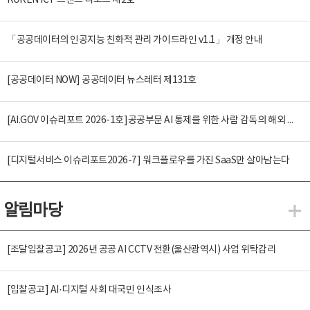
KOREN ICT 트렌드 리포트 제2호
「공공데이터의 인공지능 친화적 관리 가이드라인 v1.1」 개정 안내
[공공데이터 NOW] 공공데이터 뉴스레터 제131호
[AI.GOV 이슈리포트 2026-1호]공공부문 AI 통제를 위한 사람 감독의 해외 사례 분석 및 시사점
[디지털서비스 이슈리포트2026-7] 워크플로우를 가진 SaaS만 살아남는다
알림마당
알
[조달입찰공고] 2026년 공공 AI CCTV 전환(울산광역시) 사업 위탁감리
[입찰공고] AI·디지털 사회 대국민 인식조사