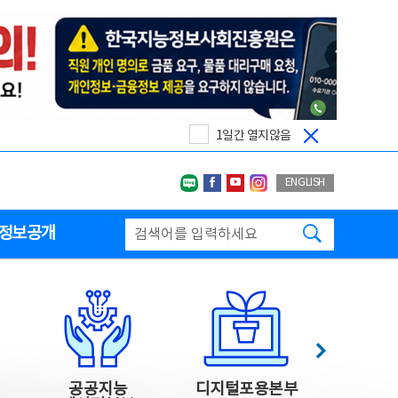
1일간 열지않음
네이버블로그
페이스북
유투브
인스타그랩
ENGLISH
검색하기
정보공개
다음
공공지능
디지털포용본부