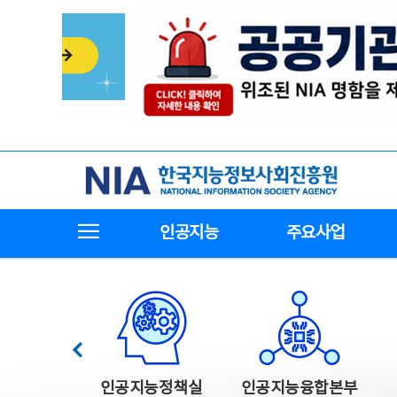
본
전
문
체
바
메
로
뉴
가
바
기
로
가
기
한국지능정보사회진흥원
전체메뉴보기
인공지능
주요사업
한국지능정보사회진흥원 주요사업
이전
인공지능정책실
인공지능융합본부