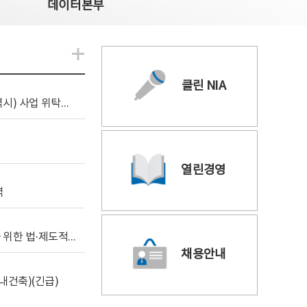
데이터본부
알림관련 더보기
클린 NIA
[조달입찰공고] 2026년 공공 AI CCTV 전환(울산광역시) 사업 위탁감리
열린경영
역
[위탁연구] 학습데이터 거래 시장의 보상체계 확립을 위한 법·제도적 검토 방안 연구
채용안내
내건축)(긴급)