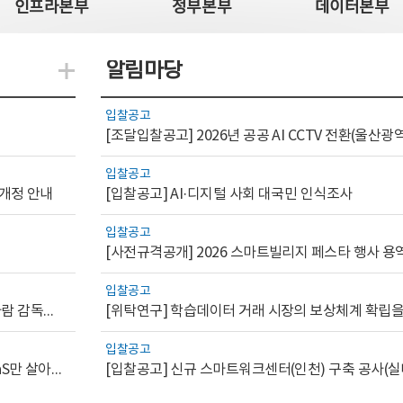
인프라본부
정부본부
데이터본부
알림마당
지식관련 더보기
입찰공고
입찰공고
 개정 안내
[입찰공고] AI·디지털 사회 대국민 인식조사
입찰공고
[사전규격공개] 2026 스마트빌리지 페스타 행사 용
입찰공고
[AI.GOV 이슈리포트 2026-1호]공공부문 AI 통제를 위한 사람 감독의 해외 사례 분석 및 시사점
입찰공고
[디지털서비스 이슈리포트2026-7] 워크플로우를 가진 SaaS만 살아남는다
[입찰공고] 신규 스마트워크센터(인천) 구축 공사(실