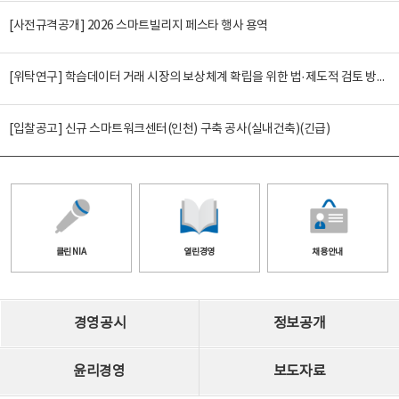
[사전규격공개] 2026 스마트빌리지 페스타 행사 용역
[위탁연구] 학습데이터 거래 시장의 보상체계 확립을 위한 법·제도적 검토 방안 연구
[입찰공고] 신규 스마트워크센터(인천) 구축 공사(실내건축)(긴급)
클린 NIA
열린경영
채용안내
경영공시
정보공개
윤리경영
보도자료