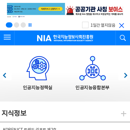
본
전
문
체
바
메
로
뉴
가
바
기
로
1일간 열지않음
가
전체메뉴 열기
검
기
한국지능정보사회진흥원
한국지능정보사회진흥원 주요사업
이전
다음
인공지능정책실
인공지능융합본부
지식정보
지