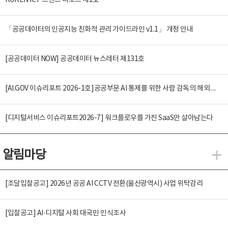
KOREN ICT 트렌드 리포트 제2호
「공공데이터의 인공지능 친화적 관리 가이드라인 v1.1」 개정 안내
[공공데이터 NOW] 공공데이터 뉴스레터 제131호
[AI.GOV 이슈리포트 2026-1호]공공부문 AI 통제를 위한 사람 감독의 해외 사례 분석 및 시사점
[디지털서비스 이슈리포트2026-7] 워크플로우를 가진 SaaS만 살아남는다
알림마당
알
[조달입찰공고] 2026년 공공 AI CCTV 전환(울산광역시) 사업 위탁감리
[입찰공고] AI·디지털 사회 대국민 인식조사