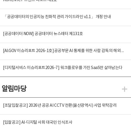
KOREN ICT 트렌드 리포트 제2호
「공공데이터의 인공지능 친화적 관리 가이드라인 v1.1」 개정 안내
[공공데이터 NOW] 공공데이터 뉴스레터 제131호
[AI.GOV 이슈리포트 2026-1호]공공부문 AI 통제를 위한 사람 감독의 해외 사례 분석 및 시사점
[디지털서비스 이슈리포트2026-7] 워크플로우를 가진 SaaS만 살아남는다
알림마당
알
[조달입찰공고] 2026년 공공 AI CCTV 전환(울산광역시) 사업 위탁감리
[입찰공고] AI·디지털 사회 대국민 인식조사