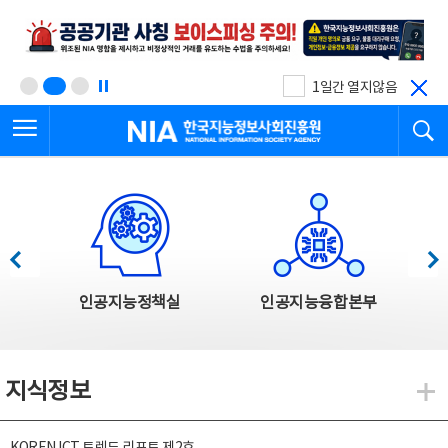
본
전
문
체
바
메
로
뉴
가
바
기
로
1일간 열지않음
가
전체메뉴 열기
검
기
한국지능정보사회진흥원
한국지능정보사회진흥원 주요사업
이전
다음
인공지능정책실
인공지능융합본부
지식정보
지