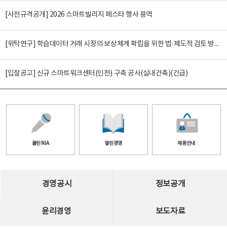
[사전규격공개] 2026 스마트빌리지 페스타 행사 용역
[위탁연구] 학습데이터 거래 시장의 보상체계 확립을 위한 법·제도적 검토 방안 연구
[입찰공고] 신규 스마트워크센터(인천) 구축 공사(실내건축)(긴급)
클린 NIA
열린경영
채용안내
경영공시
정보공개
윤리경영
보도자료