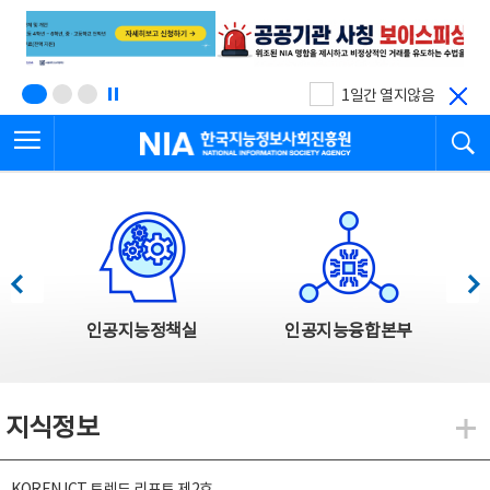
본
전
문
체
바
메
로
뉴
가
바
기
로
1일간 열지않음
가
전체메뉴 열기
검
기
한국지능정보사회진흥원
한국지능정보사회진흥원 주요사업
이전
다음
인공지능정책실
인공지능융합본부
지식정보
지