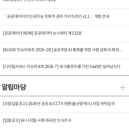
KOREN ICT 트렌드 리포트 제2호
「공공데이터의 인공지능 친화적 관리 가이드라인 v1.1」 개정 안내
[공공데이터 NOW] 공공데이터 뉴스레터 제131호
[AI.GOV 이슈리포트 2026-1호]공공부문 AI 통제를 위한 사람 감독의 해외 사례 분석 및 시사점
[디지털서비스 이슈리포트2026-7] 워크플로우를 가진 SaaS만 살아남는다
알림마당
알
[조달입찰공고] 2026년 공공 AI CCTV 전환(울산광역시) 사업 위탁감리
[입찰공고] AI·디지털 사회 대국민 인식조사