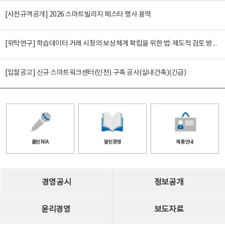
[사전규격공개] 2026 스마트빌리지 페스타 행사 용역
[위탁연구] 학습데이터 거래 시장의 보상체계 확립을 위한 법·제도적 검토 방안 연구
[입찰공고] 신규 스마트워크센터(인천) 구축 공사(실내건축)(긴급)
클린 NIA
열린경영
채용안내
경영공시
정보공개
윤리경영
보도자료