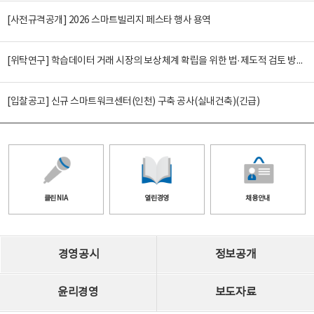
[사전규격공개] 2026 스마트빌리지 페스타 행사 용역
[위탁연구] 학습데이터 거래 시장의 보상체계 확립을 위한 법·제도적 검토 방안 연구
[입찰공고] 신규 스마트워크센터(인천) 구축 공사(실내건축)(긴급)
클린 NIA
열린경영
채용안내
경영공시
정보공개
윤리경영
보도자료