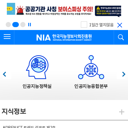
본
전
문
체
바
메
로
뉴
가
바
기
로
1일간 열지않음
가
전체메뉴 열기
검
기
한국지능정보사회진흥원
한국지능정보사회진흥원 주요사업
이전
다음
인공지능정책실
인공지능융합본부
지식정보
지