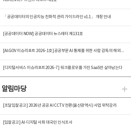
KOREN ICT 트렌드 리포트 제2호
「공공데이터의 인공지능 친화적 관리 가이드라인 v1.1」 개정 안내
[공공데이터 NOW] 공공데이터 뉴스레터 제131호
[AI.GOV 이슈리포트 2026-1호]공공부문 AI 통제를 위한 사람 감독의 해외 사례 분석 및 시사점
[디지털서비스 이슈리포트2026-7] 워크플로우를 가진 SaaS만 살아남는다
알림마당
알
[조달입찰공고] 2026년 공공 AI CCTV 전환(울산광역시) 사업 위탁감리
[입찰공고] AI·디지털 사회 대국민 인식조사