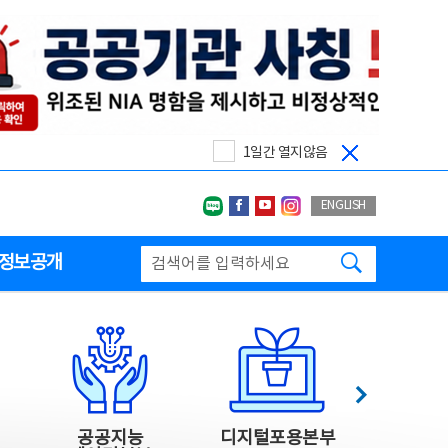
1일간 열지않음
네이버블로그
페이스북
유투브
인스타그랩
ENGLISH
검색하기
정보공개
다음
공공지능
디지털포용본부