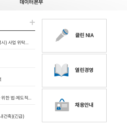
데이터본부
알림관련 더보기
클린 NIA
[조달입찰공고] 2026년 공공 AI CCTV 전환(울산광역시) 사업 위탁감리
열린경영
역
[위탁연구] 학습데이터 거래 시장의 보상체계 확립을 위한 법·제도적 검토 방안 연구
채용안내
내건축)(긴급)