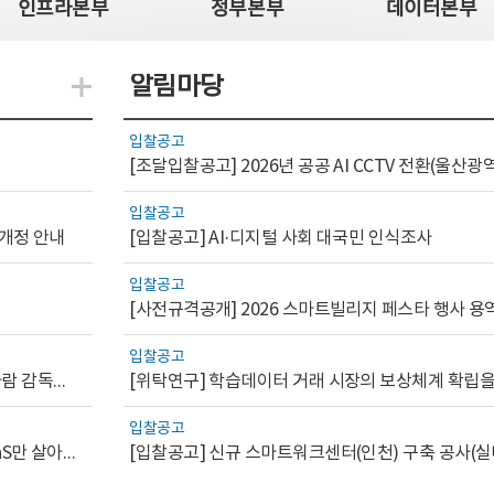
인프라본부
정부본부
데이터본부
알림마당
지식관련 더보기
입찰공고
입찰공고
 개정 안내
[입찰공고] AI·디지털 사회 대국민 인식조사
입찰공고
[사전규격공개] 2026 스마트빌리지 페스타 행사 용
입찰공고
[AI.GOV 이슈리포트 2026-1호]공공부문 AI 통제를 위한 사람 감독의 해외 사례 분석 및 시사점
입찰공고
[디지털서비스 이슈리포트2026-7] 워크플로우를 가진 SaaS만 살아남는다
[입찰공고] 신규 스마트워크센터(인천) 구축 공사(실