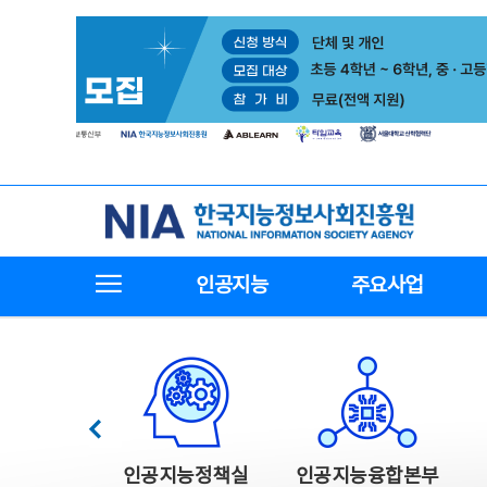
본
전
문
체
바
메
로
뉴
가
바
기
로
가
기
한국지능정보사회진흥원
전체메뉴보기
인공지능
주요사업
한국지능정보사회진흥원 주요사업
이전
인공지능정책실
인공지능융합본부