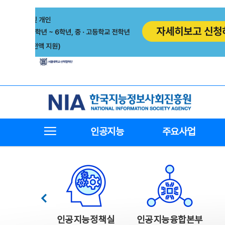
본
전
문
체
바
메
로
뉴
가
바
기
로
가
기
한국지능정보사회진흥원
전체메뉴보기
인공지능
주요사업
한국지능정보사회진흥원 주요사업
이전
인공지능정책실
인공지능융합본부