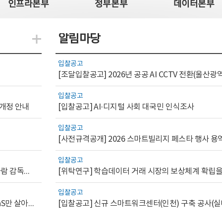
인프라본부
정부본부
데이터본부
알림마당
지식관련 더보기
입찰공고
입찰공고
 개정 안내
[입찰공고] AI·디지털 사회 대국민 인식조사
입찰공고
[사전규격공개] 2026 스마트빌리지 페스타 행사 용
입찰공고
[AI.GOV 이슈리포트 2026-1호]공공부문 AI 통제를 위한 사람 감독의 해외 사례 분석 및 시사점
입찰공고
[디지털서비스 이슈리포트2026-7] 워크플로우를 가진 SaaS만 살아남는다
[입찰공고] 신규 스마트워크센터(인천) 구축 공사(실