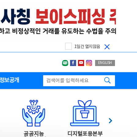
1일간 열지않음
네이버블로그
페이스북
유투브
인스타그랩
ENGLISH
검색하기
정보공개
다음
공공지능
디지털포용본부