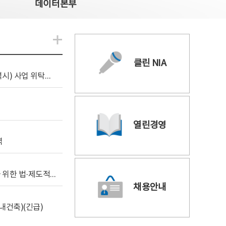
데이터본부
알림관련 더보기
클린 NIA
[조달입찰공고] 2026년 공공 AI CCTV 전환(울산광역시) 사업 위탁감리
열린경영
역
[위탁연구] 학습데이터 거래 시장의 보상체계 확립을 위한 법·제도적 검토 방안 연구
채용안내
내건축)(긴급)