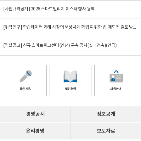
[사전규격공개] 2026 스마트빌리지 페스타 행사 용역
[위탁연구] 학습데이터 거래 시장의 보상체계 확립을 위한 법·제도적 검토 방안 연구
[입찰공고] 신규 스마트워크센터(인천) 구축 공사(실내건축)(긴급)
클린 NIA
열린경영
채용안내
경영공시
정보공개
윤리경영
보도자료