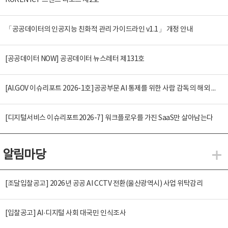
KOREN ICT 트렌드 리포트 제2호
「공공데이터의 인공지능 친화적 관리 가이드라인 v1.1」 개정 안내
[공공데이터 NOW] 공공데이터 뉴스레터 제131호
[AI.GOV 이슈리포트 2026-1호]공공부문 AI 통제를 위한 사람 감독의 해외 사례 분석 및 시사점
[디지털서비스 이슈리포트2026-7] 워크플로우를 가진 SaaS만 살아남는다
알림마당
알
[조달입찰공고] 2026년 공공 AI CCTV 전환(울산광역시) 사업 위탁감리
[입찰공고] AI·디지털 사회 대국민 인식조사