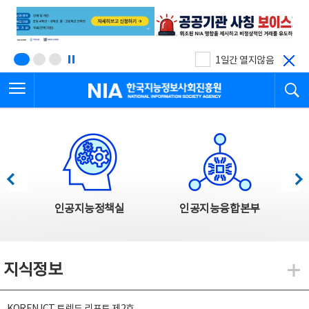
본
전
문
체
바
메
로
뉴
가
바
기
로
1일간 열지않음
가
전체메뉴 열기
검
기
한국지능정보사회진흥원
한국지능정보사회진흥원 주요사업
이전
다음
인공지능정책실
인공지능융합본부
지식정보
지