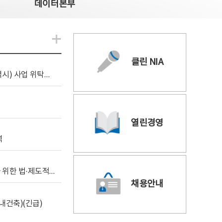
데이터본부
알림관련 더보기
클린 NIA
[조달입찰공고] 2026년 공공 AI CCTV 전환(울산광역시) 사업 위탁감리
열린경영
역
[위탁연구] 학습데이터 거래 시장의 보상체계 확립을 위한 법·제도적 검토 방안 연구
채용안내
내건축)(긴급)