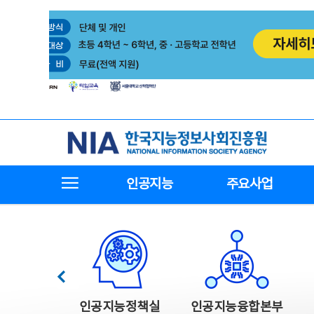
본
전
문
체
바
메
로
뉴
가
바
기
로
가
기
한국지능정보사회진흥원
전체메뉴보기
인공지능
주요사업
한국지능정보사회진흥원 주요사업
이전
인공지능정책실
인공지능융합본부