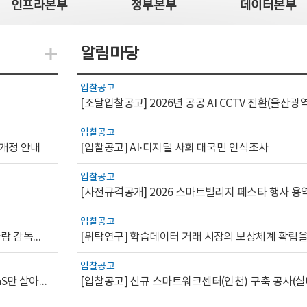
인프라본부
정부본부
데이터본부
알림마당
지식관련 더보기
입찰공고
입찰공고
 개정 안내
[입찰공고] AI·디지털 사회 대국민 인식조사
입찰공고
[사전규격공개] 2026 스마트빌리지 페스타 행사 용
입찰공고
[AI.GOV 이슈리포트 2026-1호]공공부문 AI 통제를 위한 사람 감독의 해외 사례 분석 및 시사점
입찰공고
[디지털서비스 이슈리포트2026-7] 워크플로우를 가진 SaaS만 살아남는다
[입찰공고] 신규 스마트워크센터(인천) 구축 공사(실