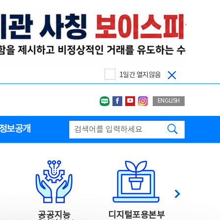
1일간 열지않음
네이버블로그
페이스북
유투브
인스타그랩
ENGLISH
검색하기
정보공개
다음
공공지능
디지털포용본부