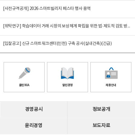
[사전규격공개] 2026 스마트빌리지 페스타 행사 용역
[위탁연구] 학습데이터 거래 시장의 보상체계 확립을 위한 법·제도적 검토 방안 연구
[입찰공고] 신규 스마트워크센터(인천) 구축 공사(실내건축)(긴급)
클린 NIA
열린경영
채용안내
경영공시
정보공개
윤리경영
보도자료