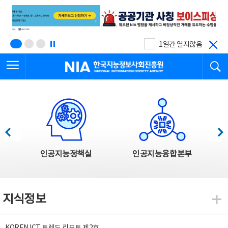
본
전
문
체
바
메
로
뉴
가
바
기
로
1일간 열지않음
가
전체메뉴 열기
검
기
한국지능정보사회진흥원
한국지능정보사회진흥원 주요사업
이전
다음
인공지능정책실
인공지능융합본부
지식정보
지