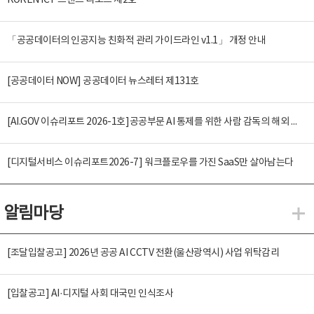
KOREN ICT 트렌드 리포트 제2호
「공공데이터의 인공지능 친화적 관리 가이드라인 v1.1」 개정 안내
[공공데이터 NOW] 공공데이터 뉴스레터 제131호
[AI.GOV 이슈리포트 2026-1호]공공부문 AI 통제를 위한 사람 감독의 해외 사례 분석 및 시사점
[디지털서비스 이슈리포트2026-7] 워크플로우를 가진 SaaS만 살아남는다
알림마당
알
[조달입찰공고] 2026년 공공 AI CCTV 전환(울산광역시) 사업 위탁감리
[입찰공고] AI·디지털 사회 대국민 인식조사