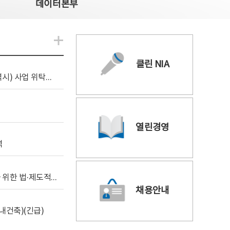
데이터본부
알림관련 더보기
클린 NIA
[조달입찰공고] 2026년 공공 AI CCTV 전환(울산광역시) 사업 위탁감리
열린경영
역
[위탁연구] 학습데이터 거래 시장의 보상체계 확립을 위한 법·제도적 검토 방안 연구
채용안내
내건축)(긴급)