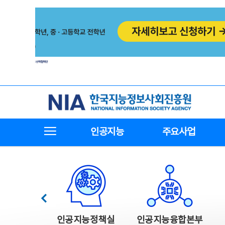
본
전
문
체
바
메
로
뉴
가
바
기
로
가
기
한국지능정보사회진흥원
전체메뉴보기
인공지능
주요사업
한국지능정보사회진흥원 주요사업
이전
인공지능정책실
인공지능융합본부