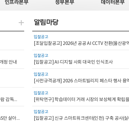
인프라본부
정부본부
데이터본부
알림마당
지식관련 더보기
입찰공고
입찰공고
 개정 안내
[입찰공고] AI·디지털 사회 대국민 인식조사
입찰공고
[사전규격공개] 2026 스마트빌리지 페스타 행사 용
입찰공고
[AI.GOV 이슈리포트 2026-1호]공공부문 AI 통제를 위한 사람 감독의 해외 사례 분석 및 시사점
입찰공고
[디지털서비스 이슈리포트2026-7] 워크플로우를 가진 SaaS만 살아남는다
[입찰공고] 신규 스마트워크센터(인천) 구축 공사(실