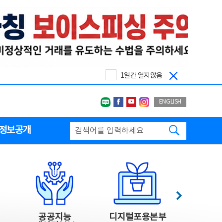
1일간 열지않음
네이버블로그
페이스북
유투브
인스타그랩
ENGLISH
검색하기
정보공개
다음
공공지능
디지털포용본부