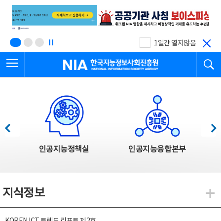
본
전
문
체
바
메
로
뉴
가
바
기
로
1일간 열지않음
가
전체메뉴 열기
검
기
한국지능정보사회진흥원
한국지능정보사회진흥원 주요사업
이전
다음
인공지능정책실
인공지능융합본부
지식정보
지