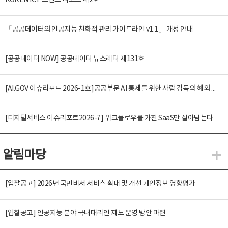
KOREN ICT 트렌드 리포트 제2호
「공공데이터의 인공지능 친화적 관리 가이드라인 v1.1」 개정 안내
[공공데이터 NOW] 공공데이터 뉴스레터 제131호
[AI.GOV 이슈리포트 2026-1호]공공부문 AI 통제를 위한 사람 감독의 해외 사례 분석 및 시사점
[디지털서비스 이슈리포트2026-7] 워크플로우를 가진 SaaS만 살아남는다
알림마당
알
[입찰공고] 2026년 국민비서 서비스 확대 및 개선 개인정보 영향평가
[입찰공고] 인공지능 분야 국내대리인 제도 운영 방안 마련