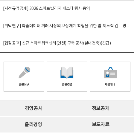
[사전규격공개] 2026 스마트빌리지 페스타 행사 용역
[위탁연구] 학습데이터 거래 시장의 보상체계 확립을 위한 법·제도적 검토 방안 연구
[입찰공고] 신규 스마트워크센터(인천) 구축 공사(실내건축)(긴급)
클린 NIA
열린경영
채용안내
경영공시
정보공개
윤리경영
보도자료