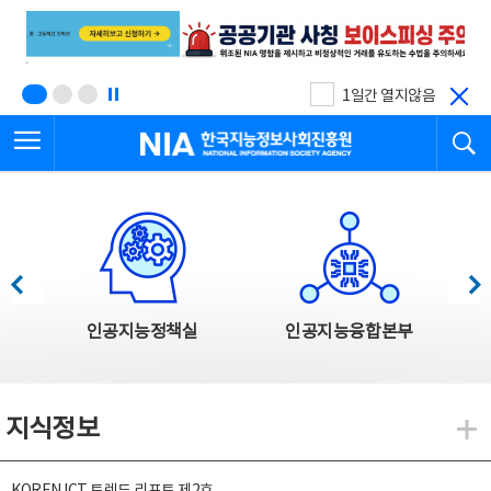
본
전
문
체
바
메
로
뉴
가
바
기
로
1일간 열지않음
가
전체메뉴 열기
검
기
한국지능정보사회진흥원
한국지능정보사회진흥원 주요사업
이전
다음
인공지능정책실
인공지능융합본부
지식정보
지