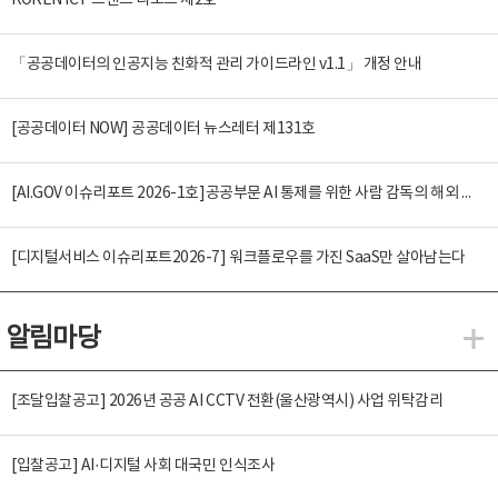
KOREN ICT 트렌드 리포트 제2호
「공공데이터의 인공지능 친화적 관리 가이드라인 v1.1」 개정 안내
[공공데이터 NOW] 공공데이터 뉴스레터 제131호
[AI.GOV 이슈리포트 2026-1호]공공부문 AI 통제를 위한 사람 감독의 해외 사례 분석 및 시사점
[디지털서비스 이슈리포트2026-7] 워크플로우를 가진 SaaS만 살아남는다
알림마당
알
[조달입찰공고] 2026년 공공 AI CCTV 전환(울산광역시) 사업 위탁감리
[입찰공고] AI·디지털 사회 대국민 인식조사