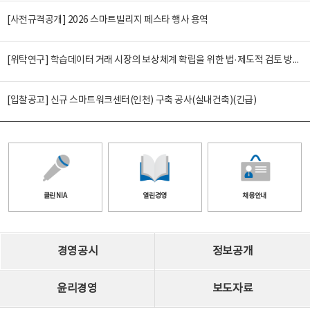
[사전규격공개] 2026 스마트빌리지 페스타 행사 용역
[위탁연구] 학습데이터 거래 시장의 보상체계 확립을 위한 법·제도적 검토 방안 연구
[입찰공고] 신규 스마트워크센터(인천) 구축 공사(실내건축)(긴급)
클린 NIA
열린경영
채용안내
경영공시
정보공개
윤리경영
보도자료