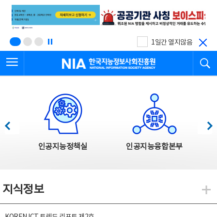
본
전
문
체
바
메
로
뉴
가
바
기
로
1일간 열지않음
가
전체메뉴 열기
검
기
한국지능정보사회진흥원
한국지능정보사회진흥원 주요사업
이전
다음
인공지능정책실
인공지능융합본부
지식정보
지