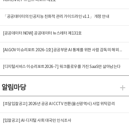
KOREN ICT 트렌드 리포트 제2호
「공공데이터의 인공지능 친화적 관리 가이드라인 v1.1」 개정 안내
[공공데이터 NOW] 공공데이터 뉴스레터 제131호
[AI.GOV 이슈리포트 2026-1호]공공부문 AI 통제를 위한 사람 감독의 해외 사례 분석 및 시사점
[디지털서비스 이슈리포트2026-7] 워크플로우를 가진 SaaS만 살아남는다
알림마당
알
[조달입찰공고] 2026년 공공 AI CCTV 전환(울산광역시) 사업 위탁감리
[입찰공고] AI·디지털 사회 대국민 인식조사