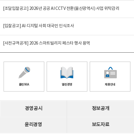
[조달입찰공고] 2026년 공공 AI CCTV 전환(울산광역시) 사업 위탁감리
[입찰공고] AI·디지털 사회 대국민 인식조사
[사전규격공개] 2026 스마트빌리지 페스타 행사 용역
클린 NIA
열린경영
채용안내
경영공시
정보공개
윤리경영
보도자료