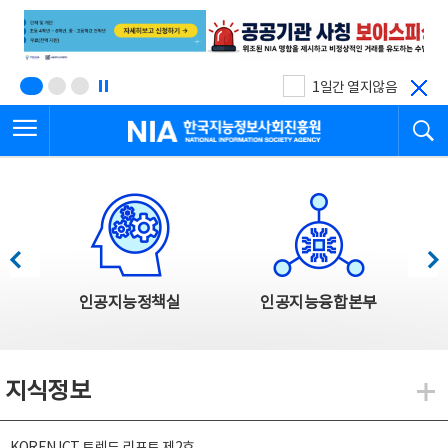
본
전
문
체
바
메
로
뉴
가
바
기
로
1일간 열지않음
가
전체메뉴 열기
검
기
한국지능정보사회진흥원
한국지능정보사회진흥원 주요사업
이전
다음
인공지능정책실
인공지능융합본부
지식정보
지