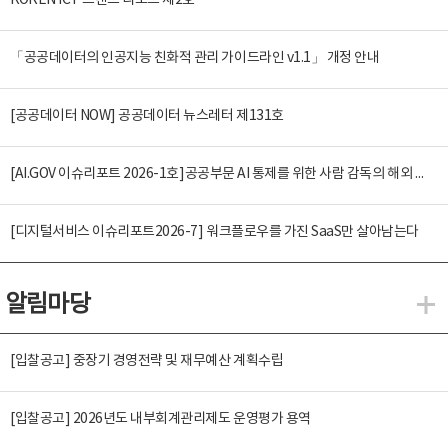
KOREN ICT 트렌드 리포트 제2호
「공공데이터의 인공지능 친화적 관리 가이드라인 v1.1」 개정 안내
[공공데이터 NOW] 공공데이터 뉴스레터 제131호
[AI.GOV 이슈리포트 2026-1호]공공부문 AI 통제를 위한 사람 감독의 해외 사례 분석 및 시사점
[디지털서비스 이슈리포트2026-7] 워크플로우를 가진 SaaS만 살아남는다
알림마당
알
[입찰공고] 중장기 경영전략 및 재무예산 계획수립
[입찰공고] 2026년도 내부회계관리제도 운영평가 용역