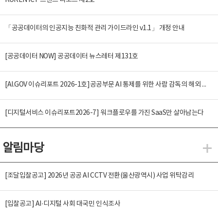
KOREN ICT 트렌드 리포트 제2호
「공공데이터의 인공지능 친화적 관리 가이드라인 v1.1」 개정 안내
[공공데이터 NOW] 공공데이터 뉴스레터 제131호
[AI.GOV 이슈리포트 2026-1호]공공부문 AI 통제를 위한 사람 감독의 해외 사례 분석 및 시사점
[디지털서비스 이슈리포트2026-7] 워크플로우를 가진 SaaS만 살아남는다
알림마당
알
[조달입찰공고] 2026년 공공 AI CCTV 전환(울산광역시) 사업 위탁감리
[입찰공고] AI·디지털 사회 대국민 인식조사