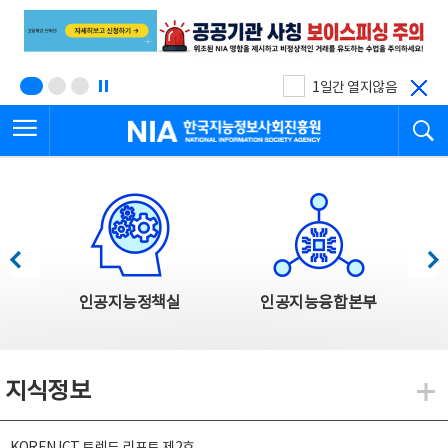
본
전
문
체
바
메
로
뉴
가
바
기
로
1일간 열지않음
가
전체메뉴 열기
검
기
한국지능정보사회진흥원
한국지능정보사회진흥원 주요사업
이전
다음
인공지능정책실
인공지능융합본부
지식정보
지