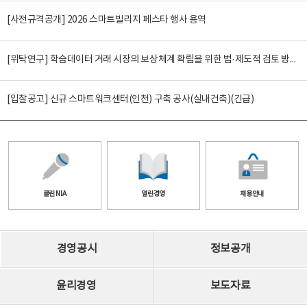
[사전규격공개] 2026 스마트빌리지 페스타 행사 용역
[위탁연구] 학습데이터 거래 시장의 보상체계 확립을 위한 법·제도적 검토 방안 연구
[입찰공고] 신규 스마트워크센터(인천) 구축 공사(실내건축)(긴급)
클린 NIA
열린경영
채용안내
경영공시
정보공개
윤리경영
보도자료