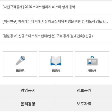
[사전규격공개] 2026 스마트빌리지 페스타 행사 용역
[위탁연구] 학습데이터 거래 시장의 보상체계 확립을 위한 법·제도적 검토 방안 연구
[입찰공고] 신규 스마트워크센터(인천) 구축 공사(실내건축)(긴급)
클린 NIA
열린경영
채용안내
경영공시
정보공개
윤리경영
보도자료