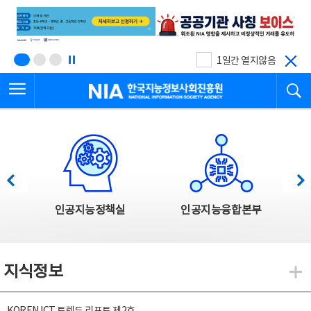
본
전
문
체
바
메
로
뉴
가
바
기
로
1일간 열지않음
가
전체메뉴 열기
검
기
한국지능정보사회진흥원
한국지능정보사회진흥원 주요사업
이전
다음
인공지능정책실
인공지능융합본부
지식정보
지