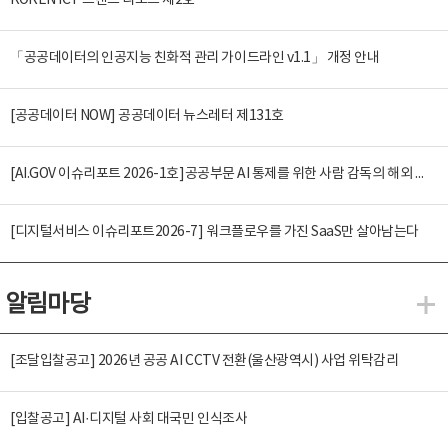
KOREN ICT 트렌드 리포트 제2호
「공공데이터의 인공지능 친화적 관리 가이드라인 v1.1」 개정 안내
[공공데이터 NOW] 공공데이터 뉴스레터 제131호
[AI.GOV 이슈리포트 2026-1호]공공부문 AI 통제를 위한 사람 감독의 해외 사례 분석 및 시사점
[디지털서비스 이슈리포트2026-7] 워크플로우를 가진 SaaS만 살아남는다
알림마당
알
[조달입찰공고] 2026년 공공 AI CCTV 전환(울산광역시) 사업 위탁감리
[입찰공고] AI·디지털 사회 대국민 인식조사