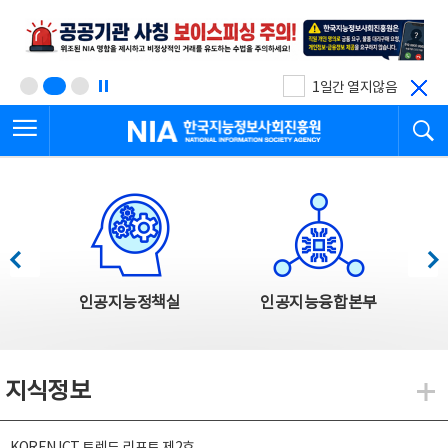
본
전
문
체
바
메
로
뉴
가
바
기
로
1일간 열지않음
가
전체메뉴 열기
검
기
한국지능정보사회진흥원
한국지능정보사회진흥원 주요사업
이전
다음
인공지능정책실
인공지능융합본부
지식정보
지