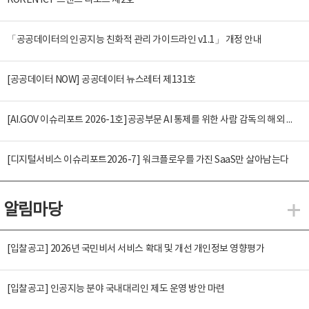
KOREN ICT 트렌드 리포트 제2호
「공공데이터의 인공지능 친화적 관리 가이드라인 v1.1」 개정 안내
[공공데이터 NOW] 공공데이터 뉴스레터 제131호
[AI.GOV 이슈리포트 2026-1호]공공부문 AI 통제를 위한 사람 감독의 해외 사례 분석 및 시사점
[디지털서비스 이슈리포트2026-7] 워크플로우를 가진 SaaS만 살아남는다
알림마당
알
[입찰공고] 2026년 국민비서 서비스 확대 및 개선 개인정보 영향평가
[입찰공고] 인공지능 분야 국내대리인 제도 운영 방안 마련