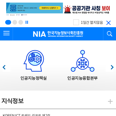
본
전
문
체
바
메
로
뉴
가
바
기
로
1일간 열지않음
가
전체메뉴 열기
검
기
한국지능정보사회진흥원
한국지능정보사회진흥원 주요사업
이전
다음
인공지능정책실
인공지능융합본부
지식정보
지