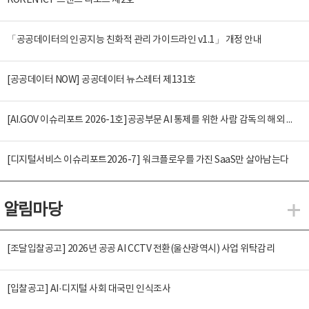
KOREN ICT 트렌드 리포트 제2호
「공공데이터의 인공지능 친화적 관리 가이드라인 v1.1」 개정 안내
[공공데이터 NOW] 공공데이터 뉴스레터 제131호
[AI.GOV 이슈리포트 2026-1호]공공부문 AI 통제를 위한 사람 감독의 해외 사례 분석 및 시사점
[디지털서비스 이슈리포트2026-7] 워크플로우를 가진 SaaS만 살아남는다
알림마당
알
[조달입찰공고] 2026년 공공 AI CCTV 전환(울산광역시) 사업 위탁감리
[입찰공고] AI·디지털 사회 대국민 인식조사