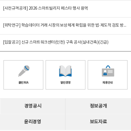
[사전규격공개] 2026 스마트빌리지 페스타 행사 용역
[위탁연구] 학습데이터 거래 시장의 보상체계 확립을 위한 법·제도적 검토 방안 연구
[입찰공고] 신규 스마트워크센터(인천) 구축 공사(실내건축)(긴급)
클린 NIA
열린경영
채용안내
경영공시
정보공개
윤리경영
보도자료