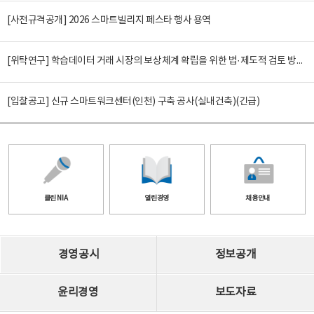
[사전규격공개] 2026 스마트빌리지 페스타 행사 용역
[위탁연구] 학습데이터 거래 시장의 보상체계 확립을 위한 법·제도적 검토 방안 연구
[입찰공고] 신규 스마트워크센터(인천) 구축 공사(실내건축)(긴급)
클린 NIA
열린경영
채용안내
경영공시
정보공개
윤리경영
보도자료