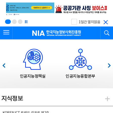
본
전
문
체
바
메
로
뉴
가
바
기
로
1일간 열지않음
가
전체메뉴 열기
검
기
한국지능정보사회진흥원
한국지능정보사회진흥원 주요사업
이전
다음
인공지능정책실
인공지능융합본부
지식정보
지