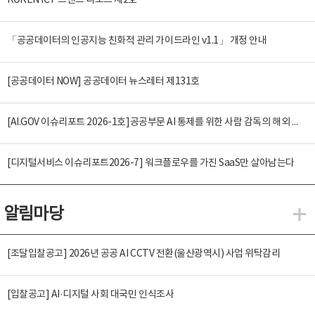
KOREN ICT 트렌드 리포트 제2호
「공공데이터의 인공지능 친화적 관리 가이드라인 v1.1」 개정 안내
[공공데이터 NOW] 공공데이터 뉴스레터 제131호
[AI.GOV 이슈리포트 2026-1호]공공부문 AI 통제를 위한 사람 감독의 해외 사례 분석 및 시사점
[디지털서비스 이슈리포트2026-7] 워크플로우를 가진 SaaS만 살아남는다
알림마당
알
[조달입찰공고] 2026년 공공 AI CCTV 전환(울산광역시) 사업 위탁감리
[입찰공고] AI·디지털 사회 대국민 인식조사