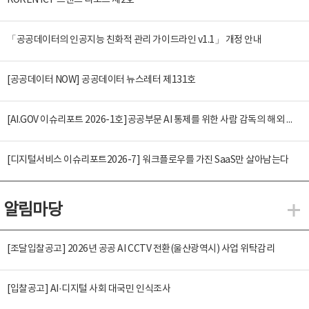
KOREN ICT 트렌드 리포트 제2호
「공공데이터의 인공지능 친화적 관리 가이드라인 v1.1」 개정 안내
[공공데이터 NOW] 공공데이터 뉴스레터 제131호
[AI.GOV 이슈리포트 2026-1호]공공부문 AI 통제를 위한 사람 감독의 해외 사례 분석 및 시사점
[디지털서비스 이슈리포트2026-7] 워크플로우를 가진 SaaS만 살아남는다
알림마당
알
[조달입찰공고] 2026년 공공 AI CCTV 전환(울산광역시) 사업 위탁감리
[입찰공고] AI·디지털 사회 대국민 인식조사