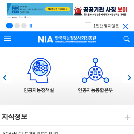
본
전
문
체
바
메
로
뉴
가
바
기
로
1일간 열지않음
가
전체메뉴 열기
검
기
한국지능정보사회진흥원
한국지능정보사회진흥원 주요사업
이전
다음
인공지능정책실
인공지능융합본부
지식정보
지