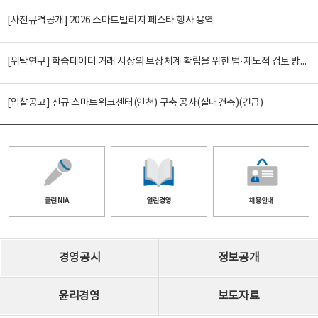
[사전규격공개] 2026 스마트빌리지 페스타 행사 용역
[위탁연구] 학습데이터 거래 시장의 보상체계 확립을 위한 법·제도적 검토 방안 연구
[입찰공고] 신규 스마트워크센터(인천) 구축 공사(실내건축)(긴급)
클린 NIA
열린경영
채용안내
경영공시
정보공개
윤리경영
보도자료