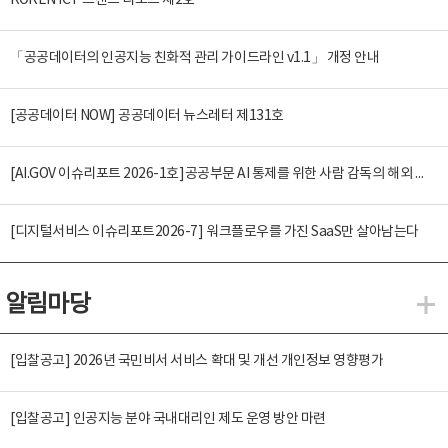
KOREN ICT 트렌드 리포트 제2호
「공공데이터의 인공지능 친화적 관리 가이드라인 v1.1」 개정 안내
[공공데이터 NOW] 공공데이터 뉴스레터 제131호
[AI.GOV 이슈리포트 2026-1호]공공부문 AI 통제를 위한 사람 감독의 해외 사례 분석 및 시사점
[디지털서비스 이슈리포트2026-7] 워크플로우를 가진 SaaS만 살아남는다
알림마당
알
[입찰공고] 2026년 국민비서 서비스 확대 및 개선 개인정보 영향평가
[입찰공고] 인공지능 분야 국내대리인 제도 운영 방안 마련