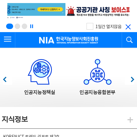
본
전
문
체
바
메
로
뉴
가
바
기
로
1일간 열지않음
가
전체메뉴 열기
검
기
한국지능정보사회진흥원
한국지능정보사회진흥원 주요사업
이전
다음
인공지능정책실
인공지능융합본부
지식정보
지