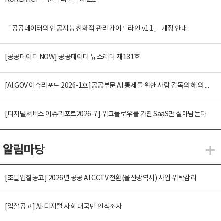
KOREN ICT 트렌드 리포트 제2호
「공공데이터의 인공지능 친화적 관리 가이드라인 v1.1」 개정 안내
[공공데이터 NOW] 공공데이터 뉴스레터 제131호
[AI.GOV 이슈리포트 2026-1호]공공부문 AI 통제를 위한 사람 감독의 해외 사례 분석 및 시사점
[디지털서비스 이슈리포트2026-7] 워크플로우를 가진 SaaS만 살아남는다
알림마당
알
[조달입찰공고] 2026년 공공 AI CCTV 전환(울산광역시) 사업 위탁감리
[입찰공고] AI·디지털 사회 대국민 인식조사