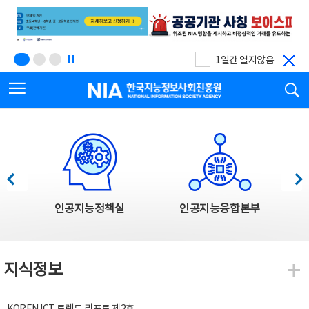
본
전
문
체
바
메
로
뉴
가
바
기
로
1일간 열지않음
가
전체메뉴 열기
검
기
한국지능정보사회진흥원
한국지능정보사회진흥원 주요사업
이전
다음
인공지능정책실
인공지능융합본부
지식정보
지