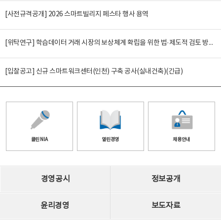
[사전규격공개] 2026 스마트빌리지 페스타 행사 용역
[위탁연구] 학습데이터 거래 시장의 보상체계 확립을 위한 법·제도적 검토 방안 연구
[입찰공고] 신규 스마트워크센터(인천) 구축 공사(실내건축)(긴급)
클린 NIA
열린경영
채용안내
경영공시
정보공개
윤리경영
보도자료