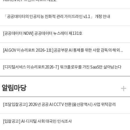
KOREN ICT 트렌드 리포트 제2호
「공공데이터의 인공지능 친화적 관리 가이드라인 v1.1」 개정 안내
[공공데이터 NOW] 공공데이터 뉴스레터 제131호
[AI.GOV 이슈리포트 2026-1호]공공부문 AI 통제를 위한 사람 감독의 해외 사례 분석 및 시사점
[디지털서비스 이슈리포트2026-7] 워크플로우를 가진 SaaS만 살아남는다
알림마당
알
[조달입찰공고] 2026년 공공 AI CCTV 전환(울산광역시) 사업 위탁감리
[입찰공고] AI·디지털 사회 대국민 인식조사