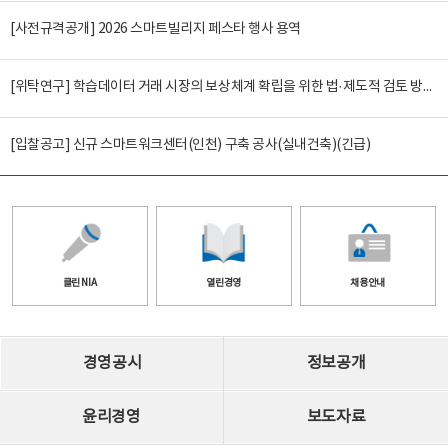
[사전규격공개] 2026 스마트빌리지 페스타 행사 용역
[위탁연구] 학습데이터 거래 시장의 보상체계 확립을 위한 법·제도적 검토 방안 연구
[입찰공고] 신규 스마트워크센터(인천) 구축 공사(실내건축)(긴급)
클린 NIA
열린경영
채용안내
경영공시
정보공개
윤리경영
보도자료