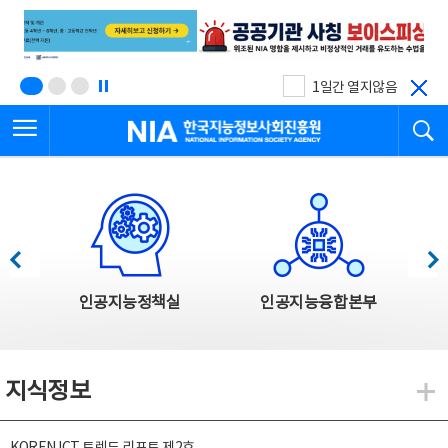
본
전
문
체
바
메
로
뉴
가
바
기
로
1일간 열지않음
가
전체메뉴 열기
검
기
한국지능정보사회진흥원
한국지능정보사회진흥원 주요사업
이전
다음
인공지능정책실
인공지능융합본부
지식정보
지