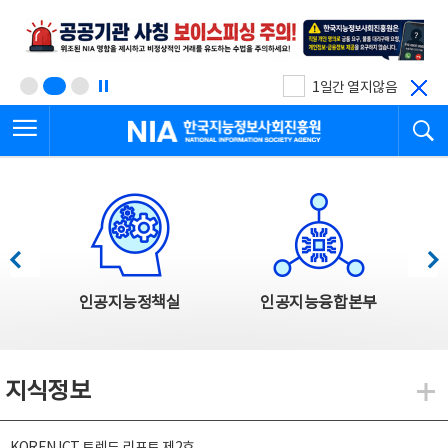
본
전
문
체
바
메
로
뉴
가
바
기
로
1일간 열지않음
가
전체메뉴 열기
검
기
한국지능정보사회진흥원
한국지능정보사회진흥원 주요사업
이전
다음
인공지능정책실
인공지능융합본부
지식정보
지