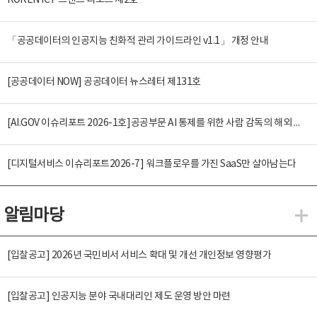
KOREN ICT 트렌드 리포트 제2호
「공공데이터의 인공지능 친화적 관리 가이드라인 v1.1」 개정 안내
[공공데이터 NOW] 공공데이터 뉴스레터 제131호
[AI.GOV 이슈리포트 2026-1호]공공부문 AI 통제를 위한 사람 감독의 해외 사례 분석 및 시사점
[디지털서비스 이슈리포트2026-7] 워크플로우를 가진 SaaS만 살아남는다
알림마당
알
[입찰공고] 2026년 국민비서 서비스 확대 및 개선 개인정보 영향평가
[입찰공고] 인공지능 분야 국내대리인 제도 운영 방안 마련