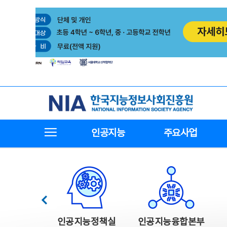
본
전
문
체
바
메
로
뉴
가
바
기
로
가
기
한국지능정보사회진흥원
전체메뉴보기
인공지능
주요사업
한국지능정보사회진흥원 주요사업
이전
인공지능정책실
인공지능융합본부