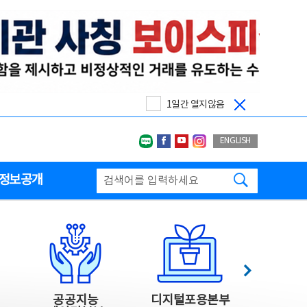
1일간 열지않음
네이버블로그
페이스북
유투브
인스타그랩
ENGLISH
검색하기
정보공개
다음
공공지능
디지털포용본부