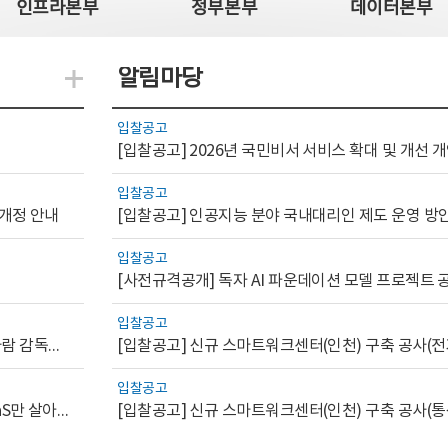
인프라본부
정부본부
데이터본부
알림마당
지식관련 더보기
입찰공고
[입찰공고] 2026년 국민비서 서비스 확대 및 개선
입찰공고
 개정 안내
[입찰공고] 인공지능 분야 국내대리인 제도 운영 방
입찰공고
입찰공고
[AI.GOV 이슈리포트 2026-1호]공공부문 AI 통제를 위한 사람 감독의 해외 사례 분석 및 시사점
[입찰공고] 신규 스마트워크센터(인천) 구축 공사(전
입찰공고
[디지털서비스 이슈리포트2026-7] 워크플로우를 가진 SaaS만 살아남는다
[입찰공고] 신규 스마트워크센터(인천) 구축 공사(통