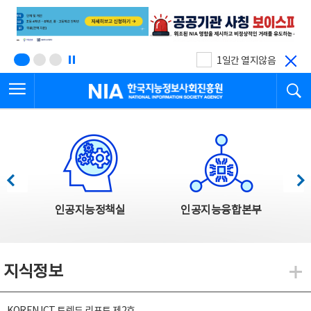
본
전
문
체
바
메
로
뉴
가
바
기
로
1일간 열지않음
가
전체메뉴 열기
검
기
한국지능정보사회진흥원
한국지능정보사회진흥원 주요사업
이전
다음
인공지능정책실
인공지능융합본부
지식정보
지