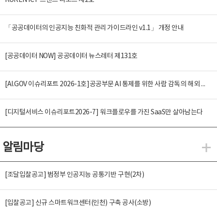
KOREN ICT 트렌드 리포트 제2호
「공공데이터의 인공지능 친화적 관리 가이드라인 v1.1」 개정 안내
[공공데이터 NOW] 공공데이터 뉴스레터 제131호
[AI.GOV 이슈리포트 2026-1호]공공부문 AI 통제를 위한 사람 감독의 해외 사례 분석 및 시사점
[디지털서비스 이슈리포트2026-7] 워크플로우를 가진 SaaS만 살아남는다
알림마당
알
[조달입찰공고] 범정부 인공지능 공통기반 구현(2차)
[입찰공고] 신규 스마트워크센터(인천) 구축 공사(소방)