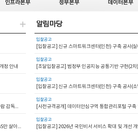
인프라본부
정부본부
데이터본부
알림마당
지식관련 더보기
입찰공고
[입찰공고] 신규 스마트워크센터(인천) 구축 공사(실
입찰공고
 개정 안내
[조달입찰공고] 범정부 인공지능 공통기반 구현(2차
입찰공고
[입찰공고] 신규 스마트워크센터(인천) 구축 공사(소
입찰공고
[AI.GOV 이슈리포트 2026-1호]공공부문 AI 통제를 위한 사람 감독의 해외 사례 분석 및 시사점
입찰공고
[디지털서비스 이슈리포트2026-7] 워크플로우를 가진 SaaS만 살아남는다
[입찰공고] 2026년 국민비서 서비스 확대 및 개선