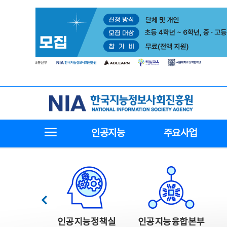
본
전
문
체
바
메
로
뉴
가
바
기
로
가
기
한국지능정보사회진흥원
전체메뉴보기
인공지능
주요사업
한국지능정보사회진흥원 주요사업
이전
인공지능정책실
인공지능융합본부