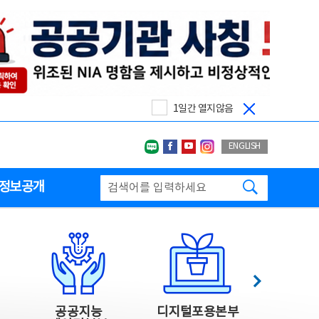
1일간 열지않음
네이버블로그
페이스북
유투브
인스타그랩
ENGLISH
검색하기
정보공개
다음
공공지능
디지털포용본부