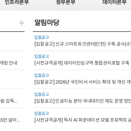
인프라본부
정부본부
데이터본부
알림마당
지식관련 더보기
입찰공고
[입찰공고] 신규 스마트워크센터(인천) 구축 공사(소
입찰공고
 개정 안내
입찰공고
[입찰공고] 2026년 국민비서 서비스 확대 및 개선
입찰공고
[AI.GOV 이슈리포트 2026-1호]공공부문 AI 통제를 위한 사람 감독의 해외 사례 분석 및 시사점
[입찰공고] 인공지능 분야 국내대리인 제도 운영 방
입찰공고
[디지털서비스 이슈리포트2026-7] 워크플로우를 가진 SaaS만 살아남는다