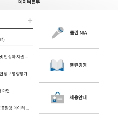
데이터본부
알림관련 더보기
클린 NIA
방)
[사전규격공개] 데이터안심구역 통합관리포털 구축 및 안정화 지원 사업 위탁감리
열린경영
 개인정보 영향평가
안 마련
채용안내
[사전규격공개] 독자 AI 파운데이션 모델 프로젝트 공동활용 데이터 지원사업(2차)