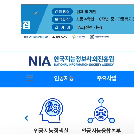
본
전
문
체
바
메
로
뉴
가
바
기
로
가
기
한국지능정보사회진흥원
전체메뉴보기
인공지능
주요사업
한국지능정보사회진흥원 주요사업
이전
인공지능정책실
인공지능융합본부