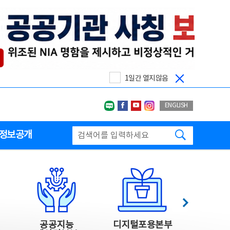
1일간 열지않음
네이버블로그
페이스북
유투브
인스타그랩
ENGLISH
검색하기
정보공개
다음
공공지능
디지털포용본부