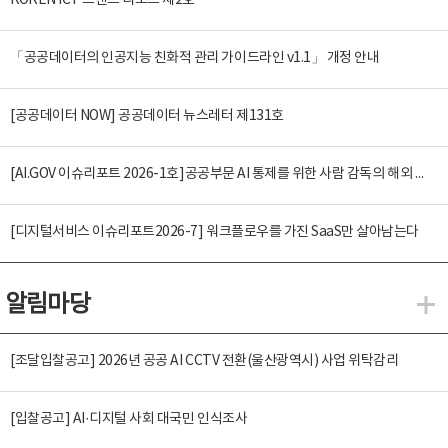
KOREN ICT 트렌드 리포트 제2호
「공공데이터의 인공지능 친화적 관리 가이드라인 v1.1」 개정 안내
[공공데이터 NOW] 공공데이터 뉴스레터 제131호
[AI.GOV 이슈리포트 2026-1호]공공부문 AI 통제를 위한 사람 감독의 해외 사례 분석 및 시사점
[디지털서비스 이슈리포트2026-7] 워크플로우를 가진 SaaS만 살아남는다
알림마당
알
[조달입찰공고] 2026년 공공 AI CCTV 전환(울산광역시) 사업 위탁감리
[입찰공고] AI·디지털 사회 대국민 인식조사