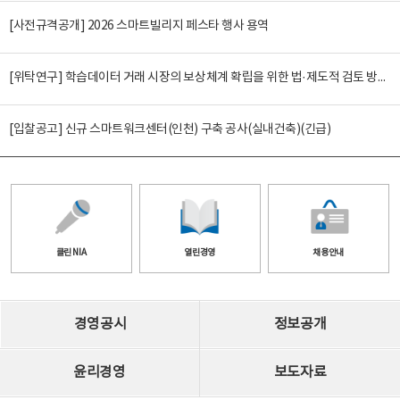
[사전규격공개] 2026 스마트빌리지 페스타 행사 용역
[위탁연구] 학습데이터 거래 시장의 보상체계 확립을 위한 법·제도적 검토 방안 연구
[입찰공고] 신규 스마트워크센터(인천) 구축 공사(실내건축)(긴급)
클린 NIA
열린경영
채용안내
경영공시
정보공개
윤리경영
보도자료