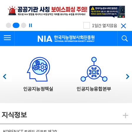
본
전
문
체
바
메
로
뉴
가
바
기
로
1일간 열지않음
가
전체메뉴 열기
검
기
한국지능정보사회진흥원
한국지능정보사회진흥원 주요사업
이전
다음
인공지능정책실
인공지능융합본부
지식정보
지