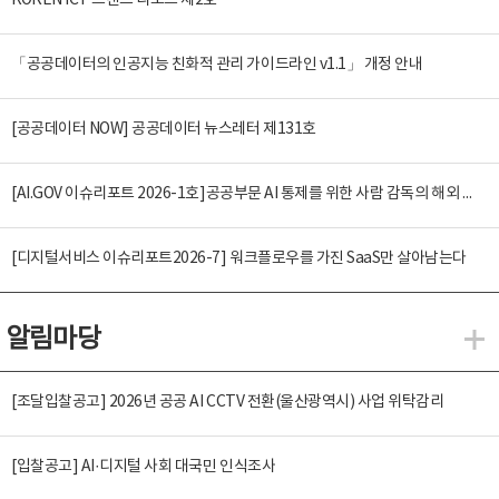
KOREN ICT 트렌드 리포트 제2호
「공공데이터의 인공지능 친화적 관리 가이드라인 v1.1」 개정 안내
[공공데이터 NOW] 공공데이터 뉴스레터 제131호
[AI.GOV 이슈리포트 2026-1호]공공부문 AI 통제를 위한 사람 감독의 해외 사례 분석 및 시사점
[디지털서비스 이슈리포트2026-7] 워크플로우를 가진 SaaS만 살아남는다
알림마당
알
[조달입찰공고] 2026년 공공 AI CCTV 전환(울산광역시) 사업 위탁감리
[입찰공고] AI·디지털 사회 대국민 인식조사