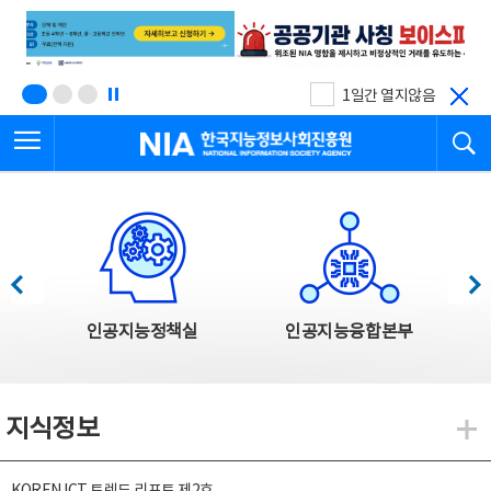
본
전
문
체
바
메
로
뉴
가
바
기
로
1일간 열지않음
가
전체메뉴 열기
검
기
한국지능정보사회진흥원
한국지능정보사회진흥원 주요사업
이전
다음
인공지능정책실
인공지능융합본부
지식정보
지