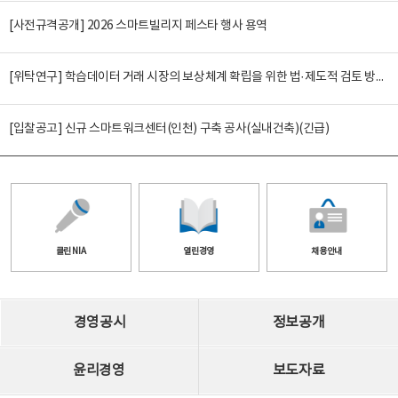
[사전규격공개] 2026 스마트빌리지 페스타 행사 용역
[위탁연구] 학습데이터 거래 시장의 보상체계 확립을 위한 법·제도적 검토 방안 연구
[입찰공고] 신규 스마트워크센터(인천) 구축 공사(실내건축)(긴급)
클린 NIA
열린경영
채용안내
경영공시
정보공개
윤리경영
보도자료