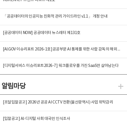
KOREN ICT 트렌드 리포트 제2호
「공공데이터의 인공지능 친화적 관리 가이드라인 v1.1」 개정 안내
[공공데이터 NOW] 공공데이터 뉴스레터 제131호
[AI.GOV 이슈리포트 2026-1호]공공부문 AI 통제를 위한 사람 감독의 해외 사례 분석 및 시사점
[디지털서비스 이슈리포트2026-7] 워크플로우를 가진 SaaS만 살아남는다
알림마당
알
[조달입찰공고] 2026년 공공 AI CCTV 전환(울산광역시) 사업 위탁감리
[입찰공고] AI·디지털 사회 대국민 인식조사