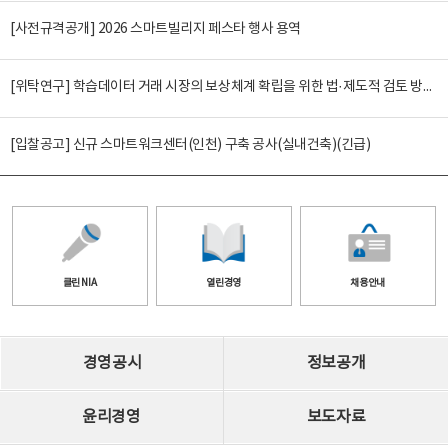
[사전규격공개] 2026 스마트빌리지 페스타 행사 용역
[위탁연구] 학습데이터 거래 시장의 보상체계 확립을 위한 법·제도적 검토 방안 연구
[입찰공고] 신규 스마트워크센터(인천) 구축 공사(실내건축)(긴급)
클린 NIA
열린경영
채용안내
경영공시
정보공개
윤리경영
보도자료