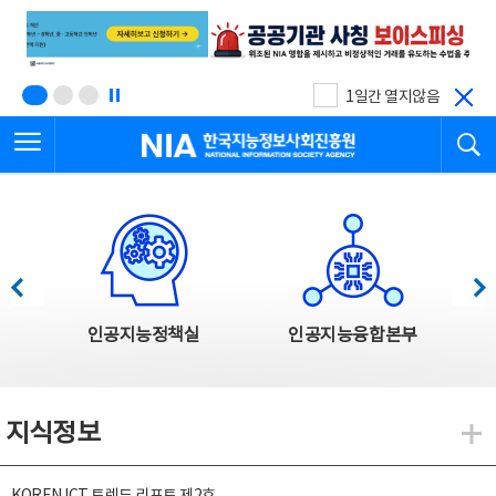
본
전
문
체
바
메
로
뉴
가
바
기
로
1일간 열지않음
가
전체메뉴 열기
검
기
한국지능정보사회진흥원
한국지능정보사회진흥원 주요사업
이전
다음
인공지능정책실
인공지능융합본부
지식정보
지