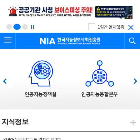
본
전
문
체
바
메
로
뉴
가
바
기
로
1일간 열지않음
가
전체메뉴 열기
검
기
한국지능정보사회진흥원
한국지능정보사회진흥원 주요사업
이전
다음
인공지능정책실
인공지능융합본부
지식정보
지