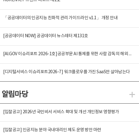
KOREN ICT 트렌드 리포트 제2호
「공공데이터의 인공지능 친화적 관리 가이드라인 v1.1」 개정 안내
[공공데이터 NOW] 공공데이터 뉴스레터 제131호
[AI.GOV 이슈리포트 2026-1호]공공부문 AI 통제를 위한 사람 감독의 해외 사례 분석 및 시사점
[디지털서비스 이슈리포트2026-7] 워크플로우를 가진 SaaS만 살아남는다
알림마당
알
[입찰공고] 2026년 국민비서 서비스 확대 및 개선 개인정보 영향평가
[입찰공고] 인공지능 분야 국내대리인 제도 운영 방안 마련