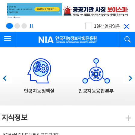
본
전
문
체
바
메
로
뉴
가
바
기
로
1일간 열지않음
가
전체메뉴 열기
검
기
한국지능정보사회진흥원
한국지능정보사회진흥원 주요사업
이전
다음
인공지능정책실
인공지능융합본부
지식정보
지