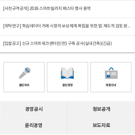
[사전규격공개] 2026 스마트빌리지 페스타 행사 용역
[위탁연구] 학습데이터 거래 시장의 보상체계 확립을 위한 법·제도적 검토 방안 연구
[입찰공고] 신규 스마트워크센터(인천) 구축 공사(실내건축)(긴급)
클린 NIA
열린경영
채용안내
경영공시
정보공개
윤리경영
보도자료