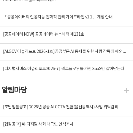
KOREN ICT 트렌드 리포트 제2호
「공공데이터의 인공지능 친화적 관리 가이드라인 v1.1」 개정 안내
[공공데이터 NOW] 공공데이터 뉴스레터 제131호
[AI.GOV 이슈리포트 2026-1호]공공부문 AI 통제를 위한 사람 감독의 해외 사례 분석 및 시사점
[디지털서비스 이슈리포트2026-7] 워크플로우를 가진 SaaS만 살아남는다
알림마당
알
[조달입찰공고] 2026년 공공 AI CCTV 전환(울산광역시) 사업 위탁감리
[입찰공고] AI·디지털 사회 대국민 인식조사