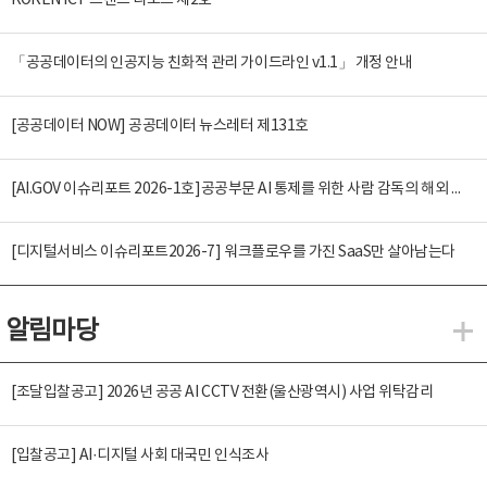
KOREN ICT 트렌드 리포트 제2호
「공공데이터의 인공지능 친화적 관리 가이드라인 v1.1」 개정 안내
[공공데이터 NOW] 공공데이터 뉴스레터 제131호
[AI.GOV 이슈리포트 2026-1호]공공부문 AI 통제를 위한 사람 감독의 해외 사례 분석 및 시사점
[디지털서비스 이슈리포트2026-7] 워크플로우를 가진 SaaS만 살아남는다
알림마당
알
[조달입찰공고] 2026년 공공 AI CCTV 전환(울산광역시) 사업 위탁감리
[입찰공고] AI·디지털 사회 대국민 인식조사