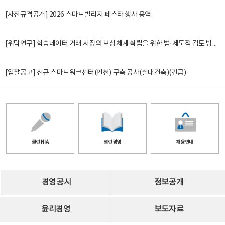
[사전규격공개] 2026 스마트빌리지 페스타 행사 용역
[위탁연구] 학습데이터 거래 시장의 보상체계 확립을 위한 법·제도적 검토 방안 연구
[입찰공고] 신규 스마트워크센터(인천) 구축 공사(실내건축)(긴급)
클린 NIA
열린경영
채용안내
경영공시
정보공개
윤리경영
보도자료