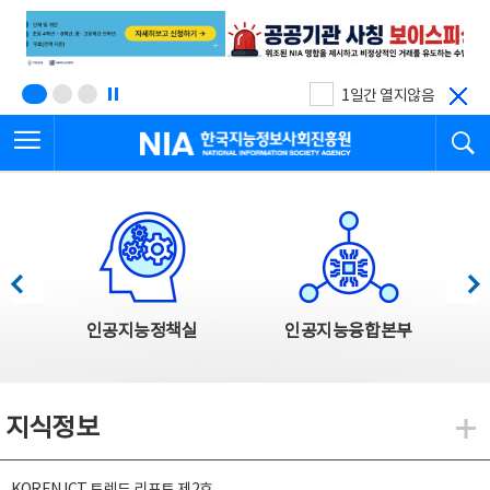
본
전
문
체
바
메
로
뉴
가
바
기
로
1일간 열지않음
가
전체메뉴 열기
검
기
한국지능정보사회진흥원
한국지능정보사회진흥원 주요사업
이전
다음
인공지능정책실
인공지능융합본부
지식정보
지