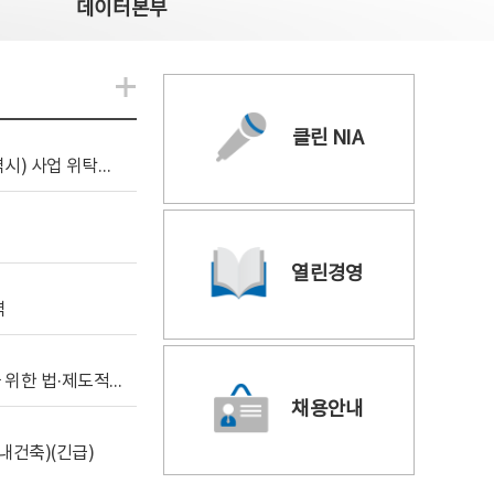
데이터본부
알림관련 더보기
클린 NIA
[조달입찰공고] 2026년 공공 AI CCTV 전환(울산광역시) 사업 위탁감리
열린경영
역
[위탁연구] 학습데이터 거래 시장의 보상체계 확립을 위한 법·제도적 검토 방안 연구
채용안내
내건축)(긴급)