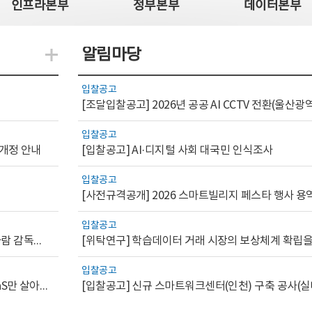
인프라본부
정부본부
데이터본부
알림마당
지식관련 더보기
입찰공고
입찰공고
 개정 안내
[입찰공고] AI·디지털 사회 대국민 인식조사
입찰공고
[사전규격공개] 2026 스마트빌리지 페스타 행사 용
입찰공고
[AI.GOV 이슈리포트 2026-1호]공공부문 AI 통제를 위한 사람 감독의 해외 사례 분석 및 시사점
입찰공고
[디지털서비스 이슈리포트2026-7] 워크플로우를 가진 SaaS만 살아남는다
[입찰공고] 신규 스마트워크센터(인천) 구축 공사(실