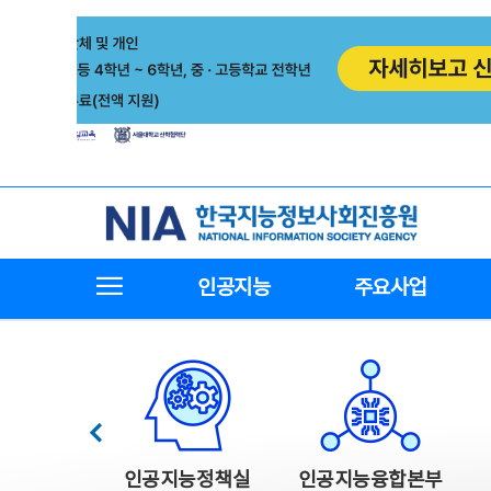
본
전
문
체
바
메
로
뉴
가
바
기
로
가
기
한국지능정보사회진흥원
전체메뉴보기
인공지능
주요사업
한국지능정보사회진흥원 주요사업
이전
인공지능정책실
인공지능융합본부