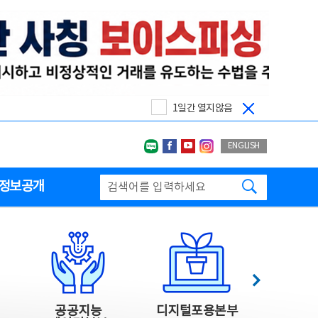
1일간 열지않음
네이버블로그
페이스북
유투브
인스타그랩
ENGLISH
검색하기
정보공개
다음
공공지능
디지털포용본부