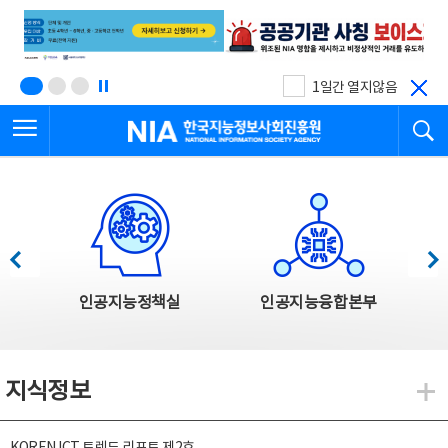
본
전
문
체
바
메
로
뉴
가
바
기
로
1일간 열지않음
가
전체메뉴 열기
검
기
한국지능정보사회진흥원
한국지능정보사회진흥원 주요사업
이전
다음
인공지능정책실
인공지능융합본부
지식정보
지