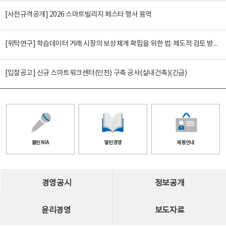
[사전규격공개] 2026 스마트빌리지 페스타 행사 용역
[위탁연구] 학습데이터 거래 시장의 보상체계 확립을 위한 법·제도적 검토 방안 연구
[입찰공고] 신규 스마트워크센터(인천) 구축 공사(실내건축)(긴급)
클린 NIA
열린경영
채용안내
경영공시
정보공개
윤리경영
보도자료