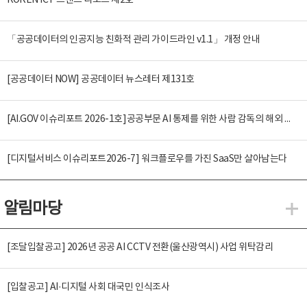
KOREN ICT 트렌드 리포트 제2호
「공공데이터의 인공지능 친화적 관리 가이드라인 v1.1」 개정 안내
[공공데이터 NOW] 공공데이터 뉴스레터 제131호
[AI.GOV 이슈리포트 2026-1호]공공부문 AI 통제를 위한 사람 감독의 해외 사례 분석 및 시사점
[디지털서비스 이슈리포트2026-7] 워크플로우를 가진 SaaS만 살아남는다
알림마당
알
[조달입찰공고] 2026년 공공 AI CCTV 전환(울산광역시) 사업 위탁감리
[입찰공고] AI·디지털 사회 대국민 인식조사